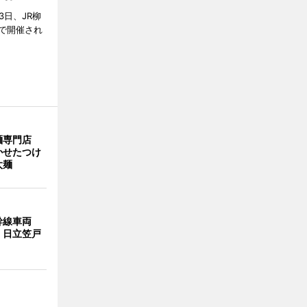
3日、JR柳
で開催され
麺専門店
かせたつけ
太麺
幹線車両
 日立笠戸