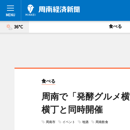
食べる
36°C
食べる
周南で「発酵グルメ横
横丁と同時開催
周南市
イベント
地酒
周南飲食