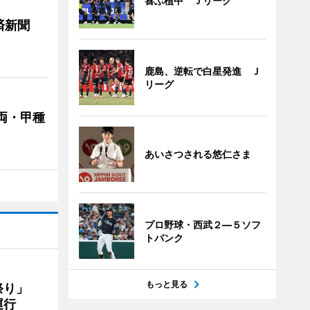
喜ぶ植中 Ｊリーグ
済新聞
鹿島、逆転で白星発進 Ｊ
リーグ
両・甲種
あいさつされる悠仁さま
プロ野球・西武２―５ソフ
トバンク
もっと見る
ん祭り」
運行