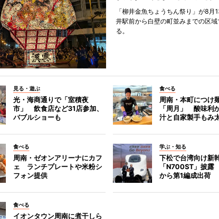
「柳井金魚ちょうちん祭り」が8月1
井駅前から白壁の町並みまでの区域
る。
見る・遊ぶ
食べる
光・海商通りで「室積夜
周南・本町につけ
市」 飲食店など31店参加、
「周月」 酸味利
バブルショーも
汁と自家製手もみ
食べる
学ぶ・知る
周南・ゼオンアリーナにカフ
下松で台湾向け新
ェ ランチプレートや米粉シ
「N700ST」披露
フォン提供
から第1編成出荷
食べる
イオンタウン周南に煮干しら