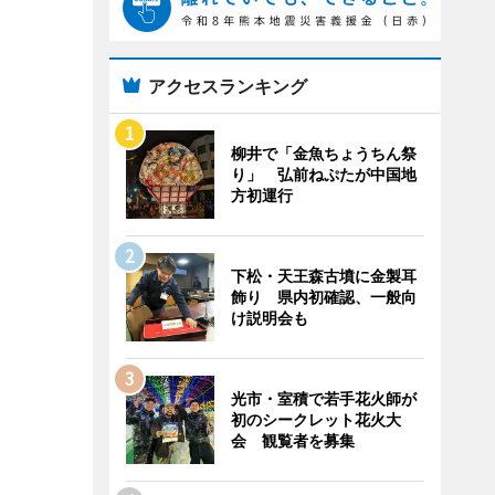
アクセスランキング
柳井で「金魚ちょうちん祭
り」 弘前ねぷたが中国地
方初運行
下松・天王森古墳に金製耳
飾り 県内初確認、一般向
け説明会も
光市・室積で若手花火師が
初のシークレット花火大
会 観覧者を募集