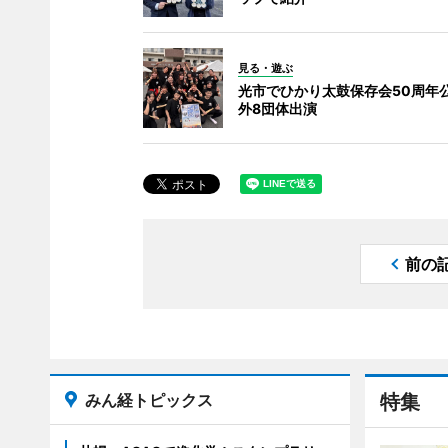
見る・遊ぶ
光市でひかり太鼓保存会50周年公
外8団体出演
前の
みん経トピックス
特集