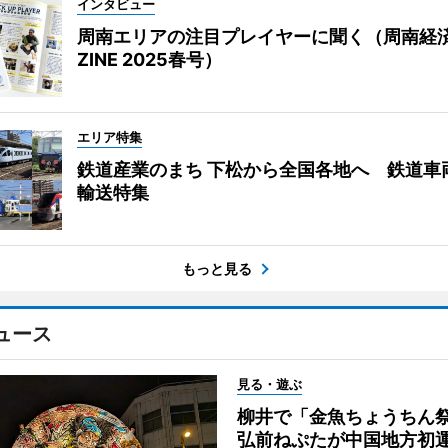
インタビュー
周南エリアの注目プレイヤーに聞く（周南経
ZINE 2025春号）
エリア特集
鉄道産業のまち 下松から全国各地へ 鉄道車
輸送特集
もっと見る
ュース
見る・遊ぶ
柳井で「金魚ちょうち
弘前ねぷたが中国地方初