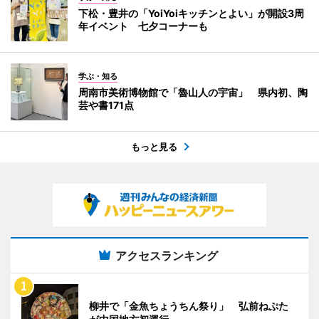
下松・豊井の「YoiYoiキッチンとよい」が開設3周
年イベント 七夕コーナーも
学ぶ・知る
周南市美術博物館で「魯山人の宇宙」 県内初、陶
芸や書171点
もっと見る
アクセスランキング
柳井で「金魚ちょうちん祭り」 弘前ねぷた