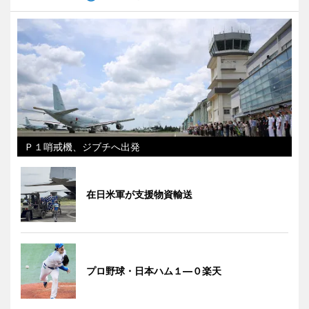
Ｐ１哨戒機、ジブチへ出発
在日米軍が支援物資輸送
プロ野球・日本ハム１―０楽天