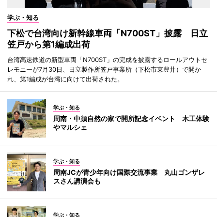
学ぶ・知る
下松で台湾向け新幹線車両「N700ST」披露 日立
笠戸から第1編成出荷
台湾高速鉄道の新型車両「N700ST」の完成を披露するロールアウトセ
レモニーが7月30日、日立製作所笠戸事業所（下松市東豊井）で開か
れ、第1編成が台湾に向けて出荷された。
学ぶ・知る
周南・中須自然の家で開所記念イベント 木工体験
やマルシェ
学ぶ・知る
周南JCが青少年向け国際交流事業 丸山ゴンザレ
スさん講演会も
学ぶ・知る