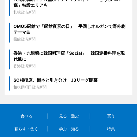
森」特設エリアも
札幌経済新聞
OMO5函館で「函館夜景の日」 手回しオルガンで野外劇
テーマ曲
函館経済新聞
香港・九龍塘に韓国料理店「Social」 韓国定番料理を現
代風に
香港経済新聞
SC相模原、熊本と引き分け J3リーグ開幕
相模原町田経済新聞
食べる
見る・遊ぶ
買う
暮らす・働く
学ぶ・知る
特集