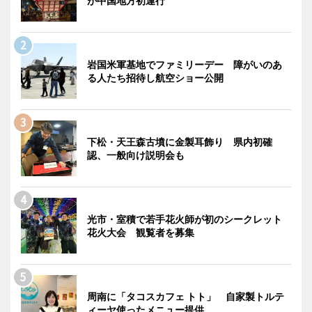
が中国地方初運行
岩国米軍基地でファミリーデー 障がいのあ
る人たち招待し航空ショー公開
下松・天王森古墳に金製耳飾り 県内初確
認、一般向け説明会も
光市・室積で若手花火師が初のシークレット
花火大会 観覧者を募集
周南に「タコスカフェ トト」 自家製トルテ
ィーヤ使ったメニュー提供