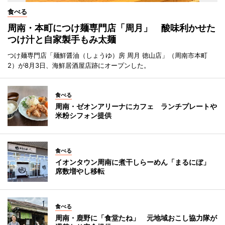
食べる
周南・本町につけ麺専門店「周月」 酸味利かせた
つけ汁と自家製手もみ太麺
つけ麺専門店「麺鮮醤油（しょうゆ）房 周月 徳山店」（周南市本町
2）が8月3日、海鮮居酒屋店跡にオープンした。
食べる
周南・ゼオンアリーナにカフェ ランチプレートや
米粉シフォン提供
食べる
イオンタウン周南に煮干しらーめん「まるにぼ」
席数増やし移転
食べる
周南・鹿野に「食堂たね」 元地域おこし協力隊が