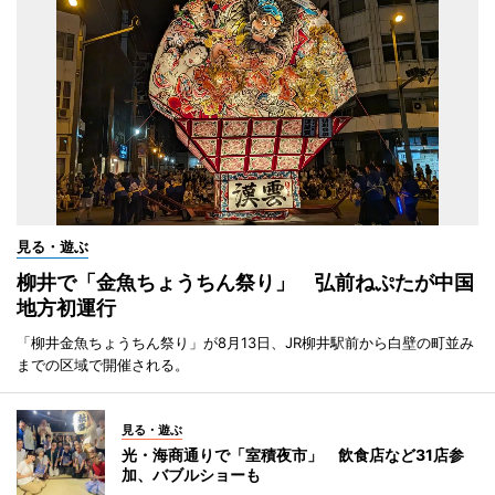
見る・遊ぶ
柳井で「金魚ちょうちん祭り」 弘前ねぷたが中国
地方初運行
「柳井金魚ちょうちん祭り」が8月13日、JR柳井駅前から白壁の町並み
までの区域で開催される。
見る・遊ぶ
光・海商通りで「室積夜市」 飲食店など31店参
加、バブルショーも