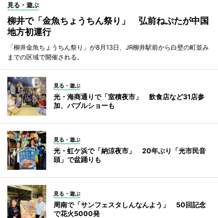
見る・遊ぶ
柳井で「金魚ちょうちん祭り」 弘前ねぷたが中国
地方初運行
「柳井金魚ちょうちん祭り」が8月13日、JR柳井駅前から白壁の町並み
までの区域で開催される。
見る・遊ぶ
光・海商通りで「室積夜市」 飲食店など31店参
加、バブルショーも
見る・遊ぶ
光・虹ケ浜で「納涼夜市」 20年ぶり「光市民音
頭」で盆踊りも
見る・遊ぶ
周南で「サンフェスタしんなんよう」 50回記念
で花火5000発