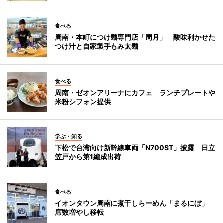
食べる
周南・本町につけ麺専門店「周月」 酸味利かせた
つけ汁と自家製手もみ太麺
食べる
周南・ゼオンアリーナにカフェ ランチプレートや
米粉シフォン提供
学ぶ・知る
下松で台湾向け新幹線車両「N700ST」披露 日立
笠戸から第1編成出荷
食べる
イオンタウン周南に煮干しらーめん「まるにぼ」
席数増やし移転