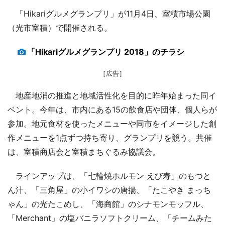
「Hikariグルメグランプリ」が11月4日、室積市場公園
（光市室積）で開催される。
「Hikariグルメグランプリ 2018」のチラシ
［広告］
地産地消の推進と地域活性化を目的に昨年始まった同イ
ベント。今年は、市内にある15の飲食店や団体、個人らが
参加。地元食材を使ったメニューや同市をイメージした創
作メニューを1点ずつ持ち寄り、グランプリを競う。共催
は、室積商店会と室積まちぐるみ協議会。
ラインアップは、「七輪焼ホルモン えび寿」のもつと
ん汁、「三角屋」の小イワシの唐揚、「たこやき まっち
ゃん」の光たこめし、「海商館」のシナモンモッフル、
「Merchant」の塩バニラソフトクリーム、「チームみた