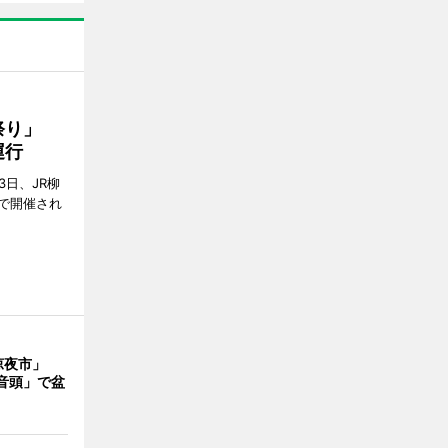
ん祭り」
運行
3日、JR柳
で開催され
涼夜市」
音頭」で盆