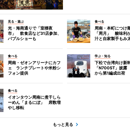
見る・遊ぶ
食べる
光・海商通りで「室積夜
周南・本町につけ
市」 飲食店など31店参加、
「周月」 酸味利
バブルショーも
汁と自家製手もみ
食べる
学ぶ・知る
周南・ゼオンアリーナにカフ
下松で台湾向け新
ェ ランチプレートや米粉シ
「N700ST」披露
フォン提供
から第1編成出荷
食べる
イオンタウン周南に煮干しら
ーめん「まるにぼ」 席数増
やし移転
もっと見る