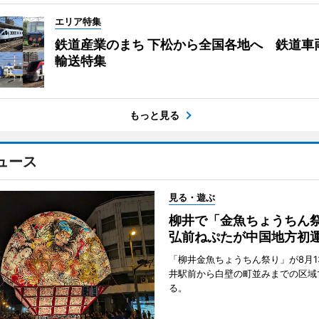
エリア特集
鉄道産業のまち 下松から全国各地へ 鉄道車
輸送特集
もっと見る
ュース
見る・遊ぶ
柳井で「金魚ちょうち
弘前ねぷたが中国地方初
「柳井金魚ちょうちん祭り」が8月1
井駅前から白壁の町並みまでの区域
る。