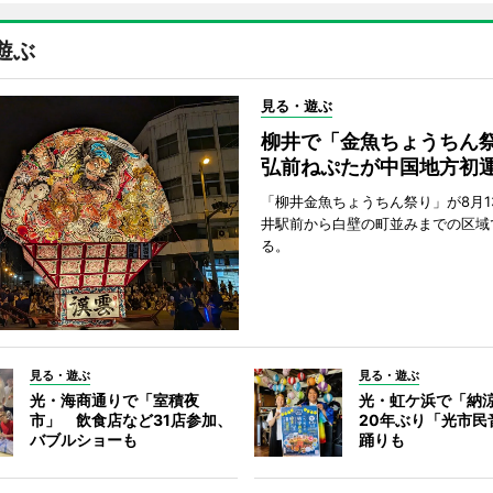
遊ぶ
見る・遊ぶ
柳井で「金魚ちょうち
弘前ねぷたが中国地方初
「柳井金魚ちょうちん祭り」が8月1
井駅前から白壁の町並みまでの区域
る。
見る・遊ぶ
見る・遊ぶ
光・海商通りで「室積夜
光・虹ケ浜で「納
市」 飲食店など31店参加、
20年ぶり「光市民
バブルショーも
踊りも