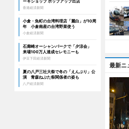
ーキショップ ポップアップ出店
香港経済新聞
小倉・魚町の台湾料理店「麗白」が10周
年 小倉南産の台湾野菜使う
小倉経済新聞
石廊崎オーシャンパークで「夕涼会」
来場100万人達成セレモニーも
伊豆下田経済新聞
最新ニ
夏の八戸三社大祭で冬の「えんぶり」公
演 青森ねぶた祭関係者の姿も
八戸経済新聞