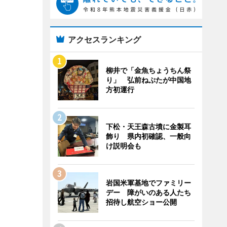
アクセスランキング
柳井で「金魚ちょうちん祭
り」 弘前ねぷたが中国地
方初運行
下松・天王森古墳に金製耳
飾り 県内初確認、一般向
け説明会も
岩国米軍基地でファミリー
デー 障がいのある人たち
招待し航空ショー公開