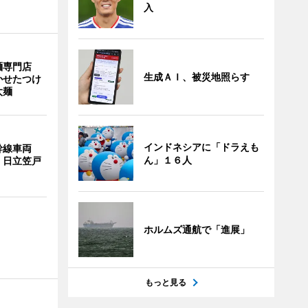
入
麺専門店
生成ＡＩ、被災地照らす
かせたつけ
太麺
インドネシアに「ドラえも
幹線車両
ん」１６人
 日立笠戸
ホルムズ通航で「進展」
もっと見る