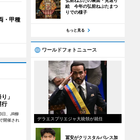
弘前ねぷたの裏面・見送り
絵 今年の弘前ねぷたまつ
りでの様子
両・甲種
もっと見る
ワールドフォトニュース
ん祭り」
運行
3日、JR柳
デラエスプリエジャ大統領が就任
で開催され
冨安がクリスタルパレス加