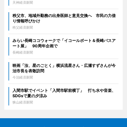
天神経済新聞
秩父市、地域外勤務の出身医師と意見交換へ 市民の力借
り情報呼びかけ
秩父経済新聞
みらい長崎ココウォークで「イコールボート＆長崎バスア
ート展」 90周年企画で
長崎経済新聞
映画「汝、星のごとく」横浜流星さん・広瀬すずさんが今
治市長を表敬訪問
今治経済新聞
入間市駅でイベント「入間市駅前横丁」 打ち水や音楽、
SDGsで夏の夕涼み
狭山経済新聞