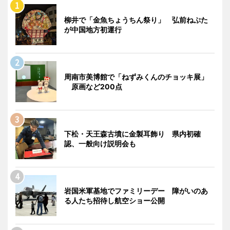
柳井で「金魚ちょうちん祭り」 弘前ねぷた
が中国地方初運行
周南市美博館で「ねずみくんのチョッキ展」
原画など200点
下松・天王森古墳に金製耳飾り 県内初確
認、一般向け説明会も
岩国米軍基地でファミリーデー 障がいのあ
る人たち招待し航空ショー公開