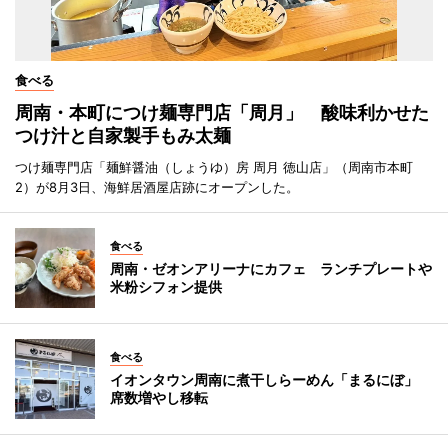
食べる
周南・本町につけ麺専門店「周月」 酸味利かせた
つけ汁と自家製手もみ太麺
つけ麺専門店「麺鮮醤油（しょうゆ）房 周月 徳山店」（周南市本町
2）が8月3日、海鮮居酒屋店跡にオープンした。
食べる
周南・ゼオンアリーナにカフェ ランチプレートや
米粉シフォン提供
食べる
イオンタウン周南に煮干しらーめん「まるにぼ」
席数増やし移転