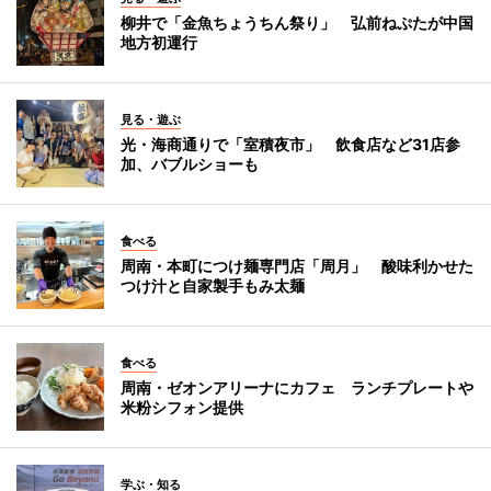
柳井で「金魚ちょうちん祭り」 弘前ねぷたが中国
地方初運行
見る・遊ぶ
光・海商通りで「室積夜市」 飲食店など31店参
加、バブルショーも
食べる
周南・本町につけ麺専門店「周月」 酸味利かせた
つけ汁と自家製手もみ太麺
食べる
周南・ゼオンアリーナにカフェ ランチプレートや
米粉シフォン提供
学ぶ・知る