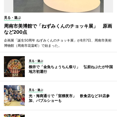
見る・遊ぶ
周南市美博館で「ねずみくんのチョッキ展」 原画
など200点
企画展「誕生50周年 ねずみくんのチョッキ展」が8月7日、周南市美術
博物館（周南市花畠町）で始まった。
見る・遊ぶ
柳井で「金魚ちょうちん祭り」 弘前ねぷたが中国
地方初運行
見る・遊ぶ
光・海商通りで「室積夜市」 飲食店など31店参
加、バブルショーも