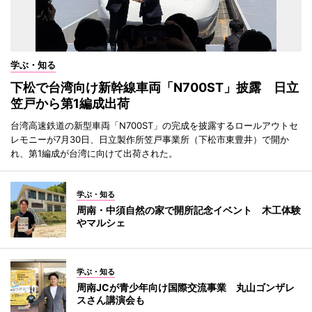
学ぶ・知る
下松で台湾向け新幹線車両「N700ST」披露 日立
笠戸から第1編成出荷
台湾高速鉄道の新型車両「N700ST」の完成を披露するロールアウトセ
レモニーが7月30日、日立製作所笠戸事業所（下松市東豊井）で開か
れ、第1編成が台湾に向けて出荷された。
学ぶ・知る
周南・中須自然の家で開所記念イベント 木工体験
やマルシェ
学ぶ・知る
周南JCが青少年向け国際交流事業 丸山ゴンザレ
スさん講演会も