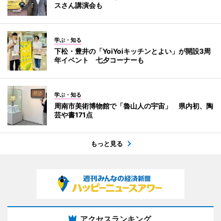
スさん講演会も
学ぶ・知る
下松・豊井の「YoiYoiキッチンとよい」が開設3周
年イベント 七夕コーナーも
学ぶ・知る
周南市美術博物館で「魯山人の宇宙」 県内初、陶
芸や書171点
もっと見る
アクセスランキング