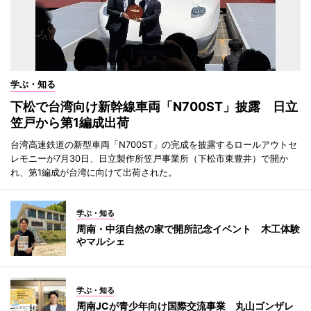
学ぶ・知る
下松で台湾向け新幹線車両「N700ST」披露 日立
笠戸から第1編成出荷
台湾高速鉄道の新型車両「N700ST」の完成を披露するロールアウトセ
レモニーが7月30日、日立製作所笠戸事業所（下松市東豊井）で開か
れ、第1編成が台湾に向けて出荷された。
学ぶ・知る
周南・中須自然の家で開所記念イベント 木工体験
やマルシェ
学ぶ・知る
周南JCが青少年向け国際交流事業 丸山ゴンザレ