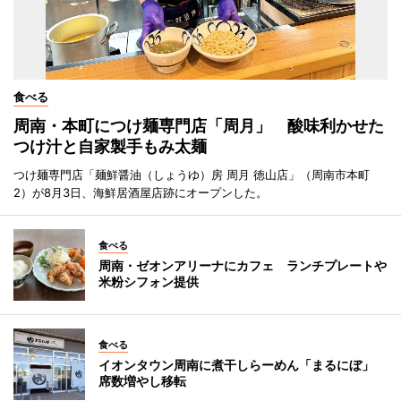
食べる
周南・本町につけ麺専門店「周月」 酸味利かせた
つけ汁と自家製手もみ太麺
つけ麺専門店「麺鮮醤油（しょうゆ）房 周月 徳山店」（周南市本町
2）が8月3日、海鮮居酒屋店跡にオープンした。
食べる
周南・ゼオンアリーナにカフェ ランチプレートや
米粉シフォン提供
食べる
イオンタウン周南に煮干しらーめん「まるにぼ」
席数増やし移転