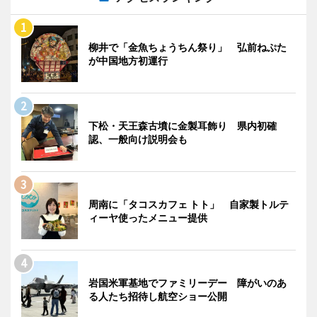
柳井で「金魚ちょうちん祭り」 弘前ねぷた
が中国地方初運行
下松・天王森古墳に金製耳飾り 県内初確
認、一般向け説明会も
周南に「タコスカフェ トト」 自家製トルテ
ィーヤ使ったメニュー提供
岩国米軍基地でファミリーデー 障がいのあ
る人たち招待し航空ショー公開