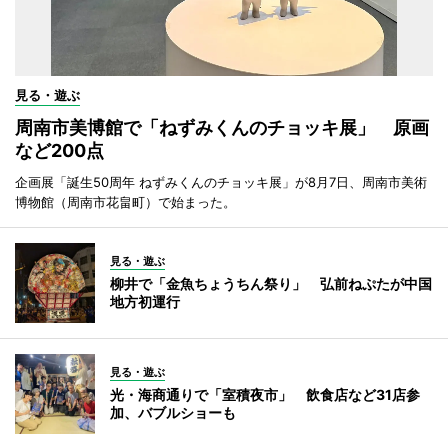
見る・遊ぶ
周南市美博館で「ねずみくんのチョッキ展」 原画
など200点
企画展「誕生50周年 ねずみくんのチョッキ展」が8月7日、周南市美術
博物館（周南市花畠町）で始まった。
見る・遊ぶ
柳井で「金魚ちょうちん祭り」 弘前ねぷたが中国
地方初運行
見る・遊ぶ
光・海商通りで「室積夜市」 飲食店など31店参
加、バブルショーも