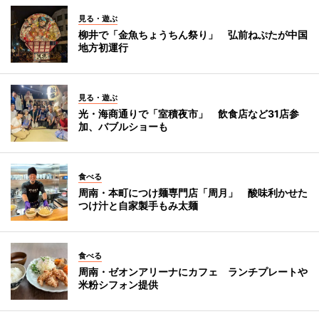
見る・遊ぶ
柳井で「金魚ちょうちん祭り」 弘前ねぷたが中国
地方初運行
見る・遊ぶ
光・海商通りで「室積夜市」 飲食店など31店参
加、バブルショーも
食べる
周南・本町につけ麺専門店「周月」 酸味利かせた
つけ汁と自家製手もみ太麺
食べる
周南・ゼオンアリーナにカフェ ランチプレートや
米粉シフォン提供