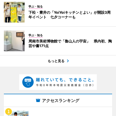
学ぶ・知る
下松・豊井の「YoiYoiキッチンとよい」が開設3周
年イベント 七夕コーナーも
学ぶ・知る
周南市美術博物館で「魯山人の宇宙」 県内初、陶
芸や書171点
もっと見る
アクセスランキング