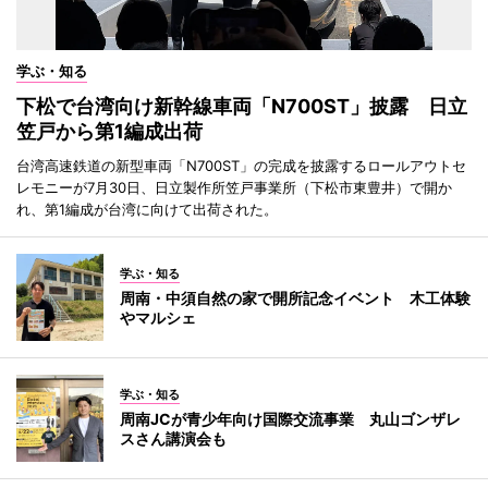
学ぶ・知る
下松で台湾向け新幹線車両「N700ST」披露 日立
笠戸から第1編成出荷
台湾高速鉄道の新型車両「N700ST」の完成を披露するロールアウトセ
レモニーが7月30日、日立製作所笠戸事業所（下松市東豊井）で開か
れ、第1編成が台湾に向けて出荷された。
学ぶ・知る
周南・中須自然の家で開所記念イベント 木工体験
やマルシェ
学ぶ・知る
周南JCが青少年向け国際交流事業 丸山ゴンザレ
スさん講演会も