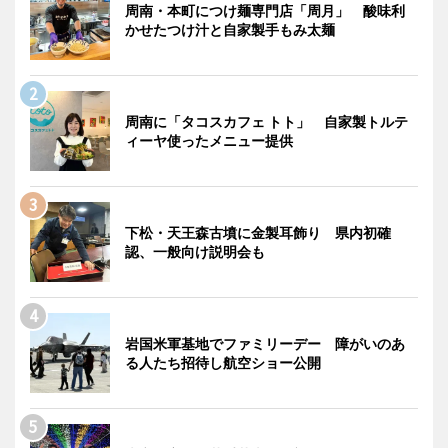
周南・本町につけ麺専門店「周月」 酸味利
かせたつけ汁と自家製手もみ太麺
周南に「タコスカフェ トト」 自家製トルテ
ィーヤ使ったメニュー提供
下松・天王森古墳に金製耳飾り 県内初確
認、一般向け説明会も
岩国米軍基地でファミリーデー 障がいのあ
る人たち招待し航空ショー公開