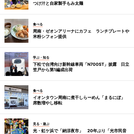
つけ汁と自家製手もみ太麺
食べる
周南・ゼオンアリーナにカフェ ランチプレートや
米粉シフォン提供
学ぶ・知る
下松で台湾向け新幹線車両「N700ST」披露 日立
笠戸から第1編成出荷
食べる
イオンタウン周南に煮干しらーめん「まるにぼ」
席数増やし移転
見る・遊ぶ
光・虹ケ浜で「納涼夜市」 20年ぶり「光市民音