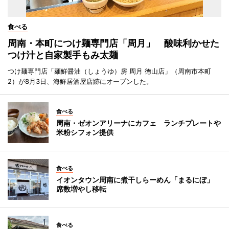
食べる
周南・本町につけ麺専門店「周月」 酸味利かせた
つけ汁と自家製手もみ太麺
つけ麺専門店「麺鮮醤油（しょうゆ）房 周月 徳山店」（周南市本町
2）が8月3日、海鮮居酒屋店跡にオープンした。
食べる
周南・ゼオンアリーナにカフェ ランチプレートや
米粉シフォン提供
食べる
イオンタウン周南に煮干しらーめん「まるにぼ」
席数増やし移転
食べる