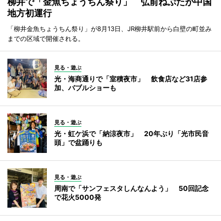
柳井で「金魚ちょうちん祭り」 弘前ねぷたが中国
地方初運行
「柳井金魚ちょうちん祭り」が8月13日、JR柳井駅前から白壁の町並み
までの区域で開催される。
見る・遊ぶ
光・海商通りで「室積夜市」 飲食店など31店参
加、バブルショーも
見る・遊ぶ
光・虹ケ浜で「納涼夜市」 20年ぶり「光市民音
頭」で盆踊りも
見る・遊ぶ
周南で「サンフェスタしんなんよう」 50回記念
で花火5000発