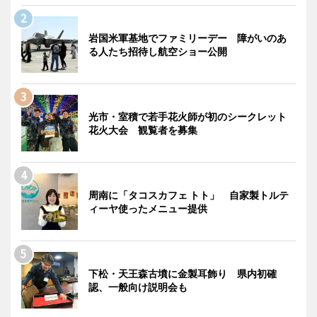
岩国米軍基地でファミリーデー 障がいのあ
る人たち招待し航空ショー公開
光市・室積で若手花火師が初のシークレット
花火大会 観覧者を募集
周南に「タコスカフェ トト」 自家製トルテ
ィーヤ使ったメニュー提供
下松・天王森古墳に金製耳飾り 県内初確
認、一般向け説明会も