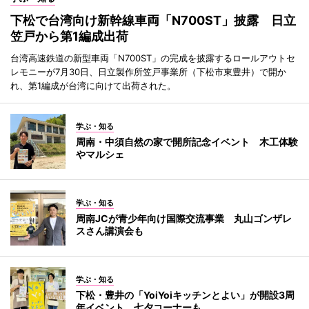
下松で台湾向け新幹線車両「N700ST」披露 日立
笠戸から第1編成出荷
台湾高速鉄道の新型車両「N700ST」の完成を披露するロールアウトセ
レモニーが7月30日、日立製作所笠戸事業所（下松市東豊井）で開か
れ、第1編成が台湾に向けて出荷された。
学ぶ・知る
周南・中須自然の家で開所記念イベント 木工体験
やマルシェ
学ぶ・知る
周南JCが青少年向け国際交流事業 丸山ゴンザレ
スさん講演会も
学ぶ・知る
下松・豊井の「YoiYoiキッチンとよい」が開設3周
年イベント 七夕コーナーも