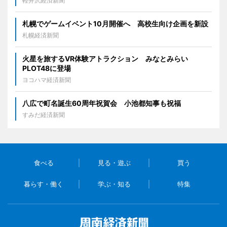
軽井沢経済新聞
札幌でゲームイベント10月開催へ 高校生向け企画を新設
札幌経済新聞
火星を旅するVR体験アトラクション みなとみらい
PLOT48に登場
ヨコハマ経済新聞
八広で町名誕生60周年祝賀会 小池都知事も祝福
すみだ経済新聞
食べる
見る・遊ぶ
買う
暮らす・働く
学ぶ・知る
特集