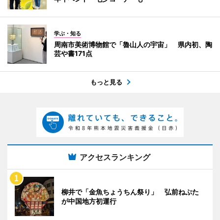
学ぶ・知る
周南市美術博物館で「魯山人の宇宙」 県内初、陶
芸や書171点
もっと見る
アクセスランキング
柳井で「金魚ちょうちん祭り」 弘前ねぷた
が中国地方初運行