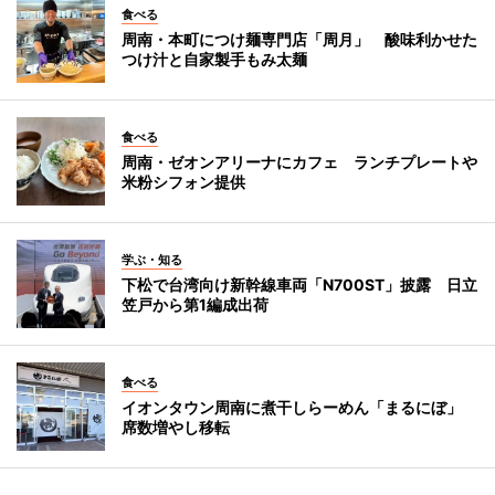
食べる
周南・本町につけ麺専門店「周月」 酸味利かせた
つけ汁と自家製手もみ太麺
食べる
周南・ゼオンアリーナにカフェ ランチプレートや
米粉シフォン提供
学ぶ・知る
下松で台湾向け新幹線車両「N700ST」披露 日立
笠戸から第1編成出荷
食べる
イオンタウン周南に煮干しらーめん「まるにぼ」
席数増やし移転