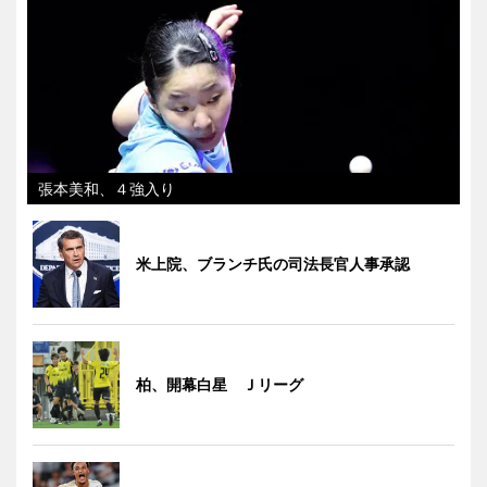
張本美和、４強入り
米上院、ブランチ氏の司法長官人事承認
柏、開幕白星 Ｊリーグ