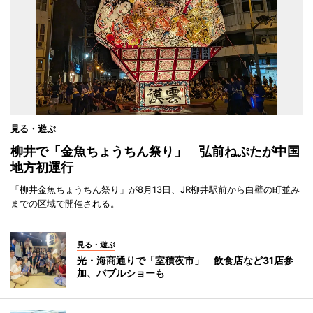
見る・遊ぶ
柳井で「金魚ちょうちん祭り」 弘前ねぷたが中国
地方初運行
「柳井金魚ちょうちん祭り」が8月13日、JR柳井駅前から白壁の町並み
までの区域で開催される。
見る・遊ぶ
光・海商通りで「室積夜市」 飲食店など31店参
加、バブルショーも