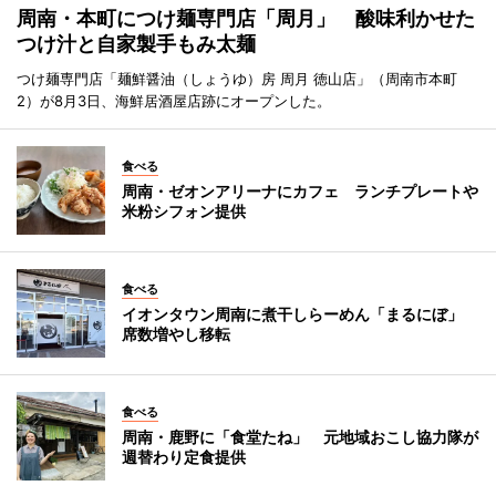
周南・本町につけ麺専門店「周月」 酸味利かせた
つけ汁と自家製手もみ太麺
つけ麺専門店「麺鮮醤油（しょうゆ）房 周月 徳山店」（周南市本町
2）が8月3日、海鮮居酒屋店跡にオープンした。
食べる
周南・ゼオンアリーナにカフェ ランチプレートや
米粉シフォン提供
食べる
イオンタウン周南に煮干しらーめん「まるにぼ」
席数増やし移転
食べる
周南・鹿野に「食堂たね」 元地域おこし協力隊が
週替わり定食提供