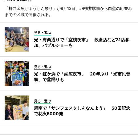
「柳井金魚ちょうちん祭り」が8月13日、JR柳井駅前から白壁の町並み
までの区域で開催される。
見る・遊ぶ
光・海商通りで「室積夜市」 飲食店など31店参
加、バブルショーも
見る・遊ぶ
光・虹ケ浜で「納涼夜市」 20年ぶり「光市民音
頭」で盆踊りも
見る・遊ぶ
周南で「サンフェスタしんなんよう」 50回記念
で花火5000発