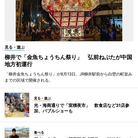
見る・遊ぶ
柳井で「金魚ちょうちん祭り」 弘前ねぷたが中国
地方初運行
「柳井金魚ちょうちん祭り」が8月13日、JR柳井駅前から白壁の町並み
までの区域で開催される。
見る・遊ぶ
光・海商通りで「室積夜市」 飲食店など31店参
加、バブルショーも
食べる