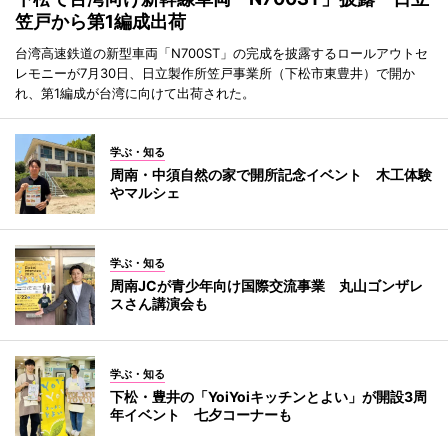
笠戸から第1編成出荷
台湾高速鉄道の新型車両「N700ST」の完成を披露するロールアウトセ
レモニーが7月30日、日立製作所笠戸事業所（下松市東豊井）で開か
れ、第1編成が台湾に向けて出荷された。
学ぶ・知る
周南・中須自然の家で開所記念イベント 木工体験
やマルシェ
学ぶ・知る
周南JCが青少年向け国際交流事業 丸山ゴンザレ
スさん講演会も
学ぶ・知る
下松・豊井の「YoiYoiキッチンとよい」が開設3周
年イベント 七夕コーナーも