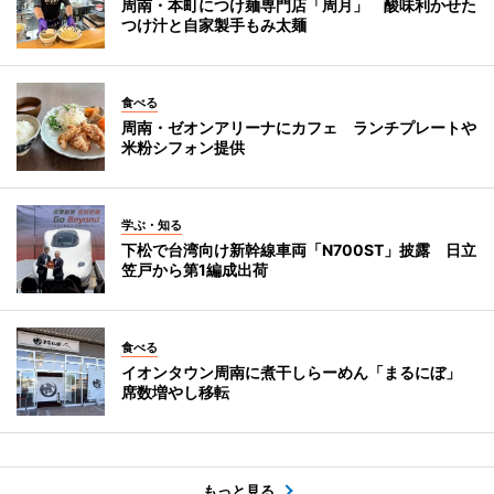
周南・本町につけ麺専門店「周月」 酸味利かせた
つけ汁と自家製手もみ太麺
食べる
周南・ゼオンアリーナにカフェ ランチプレートや
米粉シフォン提供
学ぶ・知る
下松で台湾向け新幹線車両「N700ST」披露 日立
笠戸から第1編成出荷
食べる
イオンタウン周南に煮干しらーめん「まるにぼ」
席数増やし移転
もっと見る