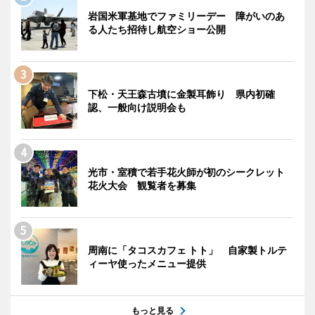
岩国米軍基地でファミリーデー 障がいのあ
る人たち招待し航空ショー公開
下松・天王森古墳に金製耳飾り 県内初確
認、一般向け説明会も
光市・室積で若手花火師が初のシークレット
花火大会 観覧者を募集
周南に「タコスカフェ トト」 自家製トルテ
ィーヤ使ったメニュー提供
もっと見る