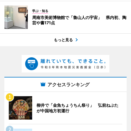
学ぶ・知る
周南市美術博物館で「魯山人の宇宙」 県内初、陶
芸や書171点
もっと見る
アクセスランキング
柳井で「金魚ちょうちん祭り」 弘前ねぷた
が中国地方初運行