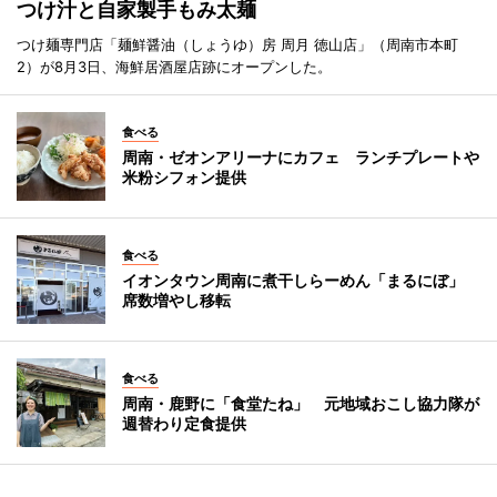
つけ汁と自家製手もみ太麺
つけ麺専門店「麺鮮醤油（しょうゆ）房 周月 徳山店」（周南市本町
2）が8月3日、海鮮居酒屋店跡にオープンした。
食べる
周南・ゼオンアリーナにカフェ ランチプレートや
米粉シフォン提供
食べる
イオンタウン周南に煮干しらーめん「まるにぼ」
席数増やし移転
食べる
周南・鹿野に「食堂たね」 元地域おこし協力隊が
週替わり定食提供