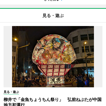
見る・遊ぶ
見る・遊ぶ
柳井で「金魚ちょうちん祭り」 弘前ねぷたが中国
地方初運行