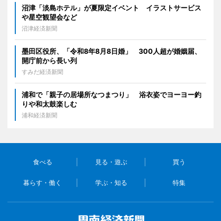
沼津「淡島ホテル」が夏限定イベント イラストサービス
や星空観望会など
沼津経済新聞
墨田区役所、「令和8年8月8日婚」 300人超が婚姻届、
開庁前から長い列
すみだ経済新聞
浦和で「親子の居場所なつまつり」 浴衣姿でヨーヨー釣
りや和太鼓楽しむ
浦和経済新聞
食べる
見る・遊ぶ
買う
暮らす・働く
学ぶ・知る
特集