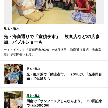
見る・遊ぶ
光・海商通りで「室積夜市」 飲食店など31店参
加、バブルショーも
ナイトイベント「室積夜市2026」が8月15日、海商通り周辺（光市室
積）で初開催される。
見る・遊ぶ
光・虹ケ浜で「納涼夜市」 20年ぶり「光市民音
頭」で盆踊りも
見る・遊ぶ
周南で「サンフェスタしんなんよう」 50回記念
で花火5000発