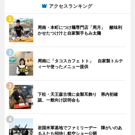
アクセスランキング
周南・本町につけ麺専門店「周月」 酸味利
かせたつけ汁と自家製手もみ太麺
周南に「タコスカフェ トト」 自家製トルテ
ィーヤ使ったメニュー提供
下松・天王森古墳に金製耳飾り 県内初確
認、一般向け説明会も
岩国米軍基地でファミリーデー 障がいのあ
る人たち招待し航空ショー公開