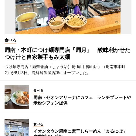
食べる
周南・本町につけ麺専門店「周月」 酸味利かせた
つけ汁と自家製手もみ太麺
つけ麺専門店「麺鮮醤油（しょうゆ）房 周月 徳山店」（周南市本町
2）が8月3日、海鮮居酒屋店跡にオープンした。
食べる
周南・ゼオンアリーナにカフェ ランチプレートや
米粉シフォン提供
食べる
イオンタウン周南に煮干しらーめん「まるにぼ」