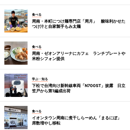
食べる
周南・本町につけ麺専門店「周月」 酸味利かせた
つけ汁と自家製手もみ太麺
食べる
周南・ゼオンアリーナにカフェ ランチプレートや
米粉シフォン提供
学ぶ・知る
下松で台湾向け新幹線車両「N700ST」披露 日立
笠戸から第1編成出荷
食べる
イオンタウン周南に煮干しらーめん「まるにぼ」
席数増やし移転