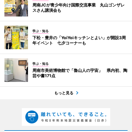
周南JCが青少年向け国際交流事業 丸山ゴンザレ
スさん講演会も
学ぶ・知る
下松・豊井の「YoiYoiキッチンとよい」が開設3周
年イベント 七夕コーナーも
学ぶ・知る
周南市美術博物館で「魯山人の宇宙」 県内初、陶
芸や書171点
もっと見る