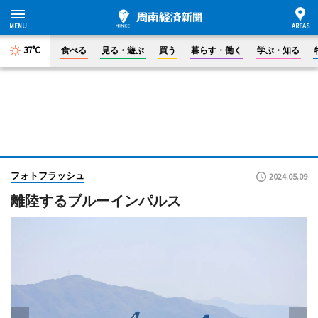
37°C
食べる
見る・遊ぶ
買う
暮らす・働く
学ぶ・知る
フォトフラッシュ
2024.05.09
離陸するブルーインパルス