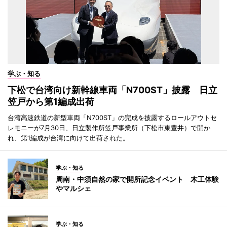
学ぶ・知る
下松で台湾向け新幹線車両「N700ST」披露 日立
笠戸から第1編成出荷
台湾高速鉄道の新型車両「N700ST」の完成を披露するロールアウトセ
レモニーが7月30日、日立製作所笠戸事業所（下松市東豊井）で開か
れ、第1編成が台湾に向けて出荷された。
学ぶ・知る
周南・中須自然の家で開所記念イベント 木工体験
やマルシェ
学ぶ・知る