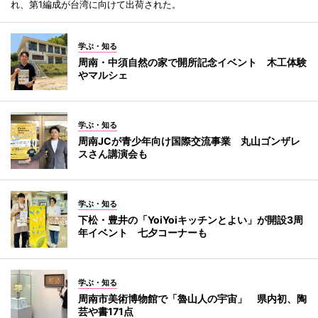
れ、第1編成が台湾に向けて出荷された。
学ぶ・知る
周南・中須自然の家で開所記念イベント 木工体験
やマルシェ
学ぶ・知る
周南JCが青少年向け国際交流事業 丸山ゴンザレ
スさん講演会も
学ぶ・知る
下松・豊井の「YoiYoiキッチンとよい」が開設3周
年イベント 七夕コーナーも
学ぶ・知る
周南市美術博物館で「魯山人の宇宙」 県内初、陶
芸や書171点