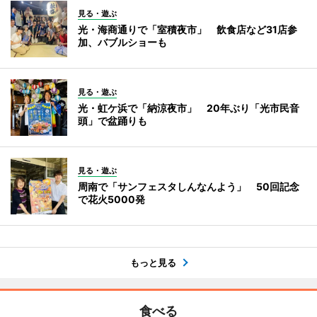
見る・遊ぶ
光・海商通りで「室積夜市」 飲食店など31店参
加、バブルショーも
見る・遊ぶ
光・虹ケ浜で「納涼夜市」 20年ぶり「光市民音
頭」で盆踊りも
見る・遊ぶ
周南で「サンフェスタしんなんよう」 50回記念
で花火5000発
もっと見る
食べる