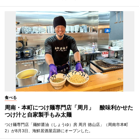
食べる
周南・本町につけ麺専門店「周月」 酸味利かせた
つけ汁と自家製手もみ太麺
つけ麺専門店「麺鮮醤油（しょうゆ）房 周月 徳山店」（周南市本町
2）が8月3日、海鮮居酒屋店跡にオープンした。