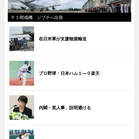
Ｐ１哨戒機、ジブチへ出発
在日米軍が支援物資輸送
プロ野球・日本ハム１―０楽天
内閣・党人事、説明避ける