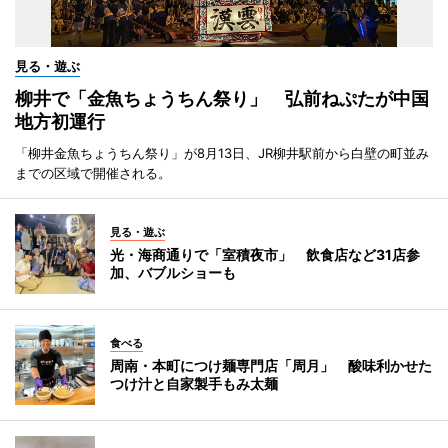
見る・遊ぶ
柳井で「金魚ちょうちん祭り」 弘前ねぷたが中国
地方初運行
「柳井金魚ちょうちん祭り」が8月13日、JR柳井駅前から白壁の町並み
までの区域で開催される。
見る・遊ぶ
光・海商通りで「室積夜市」 飲食店など31店参
加、バブルショーも
食べる
周南・本町につけ麺専門店「周月」 酸味利かせた
つけ汁と自家製手もみ太麺