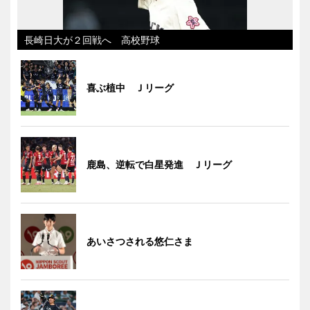
長崎日大が２回戦へ 高校野球
喜ぶ植中 Ｊリーグ
鹿島、逆転で白星発進 Ｊリーグ
あいさつされる悠仁さま