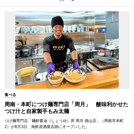
食べる
周南・本町につけ麺専門店「周月」 酸味利かせた
つけ汁と自家製手もみ太麺
つけ麺専門店「麺鮮醤油（しょうゆ）房 周月 徳山店」（周南市本町
2）が8月3日、海鮮居酒屋店跡にオープンした。