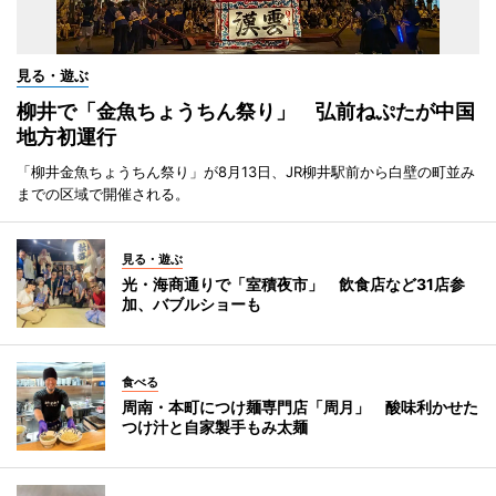
見る・遊ぶ
柳井で「金魚ちょうちん祭り」 弘前ねぷたが中国
地方初運行
「柳井金魚ちょうちん祭り」が8月13日、JR柳井駅前から白壁の町並み
までの区域で開催される。
見る・遊ぶ
光・海商通りで「室積夜市」 飲食店など31店参
加、バブルショーも
食べる
周南・本町につけ麺専門店「周月」 酸味利かせた
つけ汁と自家製手もみ太麺