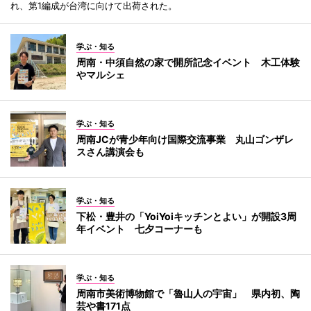
れ、第1編成が台湾に向けて出荷された。
学ぶ・知る
周南・中須自然の家で開所記念イベント 木工体験
やマルシェ
学ぶ・知る
周南JCが青少年向け国際交流事業 丸山ゴンザレ
スさん講演会も
学ぶ・知る
下松・豊井の「YoiYoiキッチンとよい」が開設3周
年イベント 七夕コーナーも
学ぶ・知る
周南市美術博物館で「魯山人の宇宙」 県内初、陶
芸や書171点