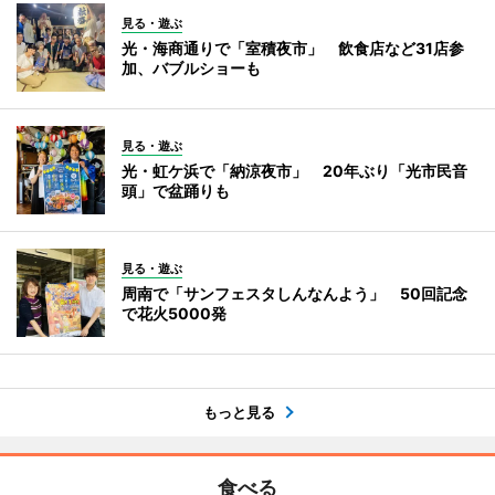
見る・遊ぶ
光・海商通りで「室積夜市」 飲食店など31店参
加、バブルショーも
見る・遊ぶ
光・虹ケ浜で「納涼夜市」 20年ぶり「光市民音
頭」で盆踊りも
見る・遊ぶ
周南で「サンフェスタしんなんよう」 50回記念
で花火5000発
もっと見る
食べる