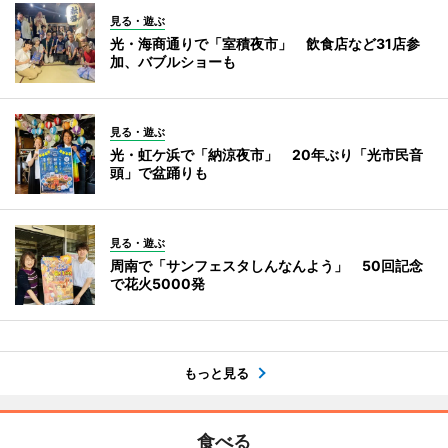
見る・遊ぶ
光・海商通りで「室積夜市」 飲食店など31店参
加、バブルショーも
見る・遊ぶ
光・虹ケ浜で「納涼夜市」 20年ぶり「光市民音
頭」で盆踊りも
見る・遊ぶ
周南で「サンフェスタしんなんよう」 50回記念
で花火5000発
もっと見る
食べる