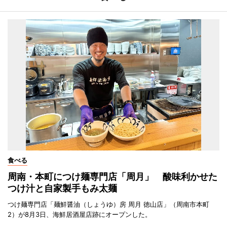
食べる
周南・本町につけ麺専門店「周月」 酸味利かせた
つけ汁と自家製手もみ太麺
つけ麺専門店「麺鮮醤油（しょうゆ）房 周月 徳山店」（周南市本町
2）が8月3日、海鮮居酒屋店跡にオープンした。