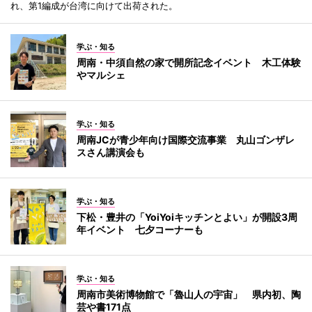
れ、第1編成が台湾に向けて出荷された。
学ぶ・知る
周南・中須自然の家で開所記念イベント 木工体験
やマルシェ
学ぶ・知る
周南JCが青少年向け国際交流事業 丸山ゴンザレ
スさん講演会も
学ぶ・知る
下松・豊井の「YoiYoiキッチンとよい」が開設3周
年イベント 七夕コーナーも
学ぶ・知る
周南市美術博物館で「魯山人の宇宙」 県内初、陶
芸や書171点