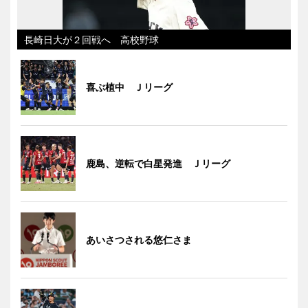
長崎日大が２回戦へ 高校野球
喜ぶ植中 Ｊリーグ
鹿島、逆転で白星発進 Ｊリーグ
あいさつされる悠仁さま