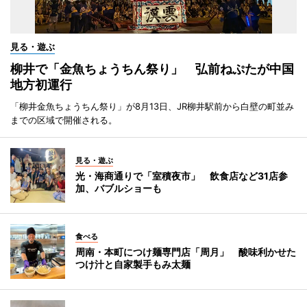
見る・遊ぶ
柳井で「金魚ちょうちん祭り」 弘前ねぷたが中国
地方初運行
「柳井金魚ちょうちん祭り」が8月13日、JR柳井駅前から白壁の町並み
までの区域で開催される。
見る・遊ぶ
光・海商通りで「室積夜市」 飲食店など31店参
加、バブルショーも
食べる
周南・本町につけ麺専門店「周月」 酸味利かせた
つけ汁と自家製手もみ太麺