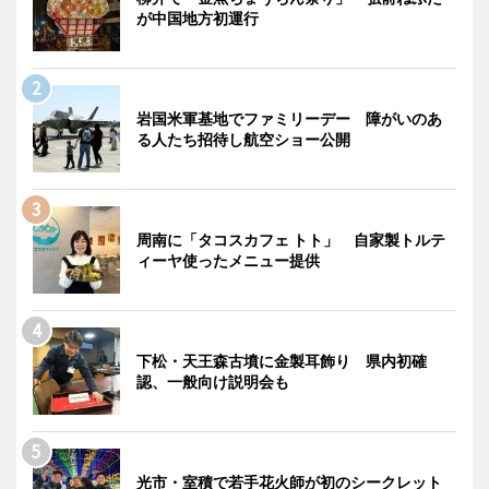
が中国地方初運行
岩国米軍基地でファミリーデー 障がいのあ
る人たち招待し航空ショー公開
周南に「タコスカフェ トト」 自家製トルテ
ィーヤ使ったメニュー提供
下松・天王森古墳に金製耳飾り 県内初確
認、一般向け説明会も
光市・室積で若手花火師が初のシークレット