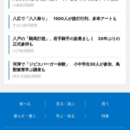
小倉経済新聞
八広で「八八祭り」 1500人が提灯行列、多幸アートも
すみだ経済新聞
八戸の「騎馬打毬」、若手騎手の姿勇ましく 20年ぶりの
正式参拝も
八戸経済新聞
河津で「ジビエバーガー体験」 小中学生30人が参加、鳥
獣被害学ぶ講座も
伊豆下田経済新聞
食べる
見る・遊ぶ
買う
暮らす・働く
学ぶ・知る
特集