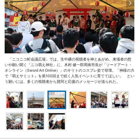
「ニコニコ町会議広場」では、生中継の視聴者を神とあがめ、来場者の想
いや願い聞く「ニコ萌え神社」に、木村 健一郎周南市長が「ソードアート・
オンライン（Sword Art Online）」のキリトのコスプレ姿で登壇。「神様の力
で『萌えサミット』を第100回まで続く人気イベントに育ててほしい」 とい
う願いには、多くの視聴者から賛同と応援のメッセージが送られた。