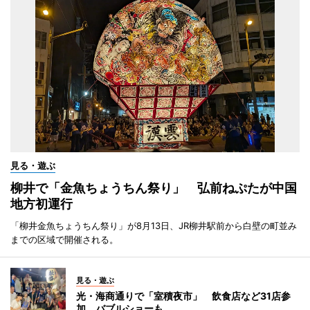
見る・遊ぶ
柳井で「金魚ちょうちん祭り」 弘前ねぷたが中国
地方初運行
「柳井金魚ちょうちん祭り」が8月13日、JR柳井駅前から白壁の町並み
までの区域で開催される。
見る・遊ぶ
光・海商通りで「室積夜市」 飲食店など31店参
加、バブルショーも