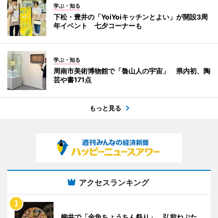
学ぶ・知る
下松・豊井の「YoiYoiキッチンとよい」が開設3周
年イベント 七夕コーナーも
学ぶ・知る
周南市美術博物館で「魯山人の宇宙」 県内初、陶
芸や書171点
もっと見る
アクセスランキング
柳井で「金魚ちょうちん祭り」 弘前ねぷた