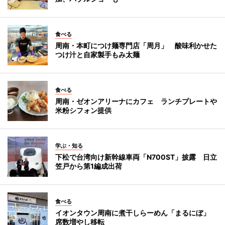
食べる
周南・本町につけ麺専門店「周月」 酸味利かせた
つけ汁と自家製手もみ太麺
食べる
周南・ゼオンアリーナにカフェ ランチプレートや
米粉シフォン提供
学ぶ・知る
下松で台湾向け新幹線車両「N700ST」披露 日立
笠戸から第1編成出荷
食べる
イオンタウン周南に煮干しらーめん「まるにぼ」
席数増やし移転