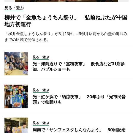
見る・遊ぶ
柳井で「金魚ちょうちん祭り」 弘前ねぷたが中国
地方初運行
「柳井金魚ちょうちん祭り」が8月13日、JR柳井駅前から白壁の町並み
までの区域で開催される。
見る・遊ぶ
光・海商通りで「室積夜市」 飲食店など31店参
加、バブルショーも
見る・遊ぶ
光・虹ケ浜で「納涼夜市」 20年ぶり「光市民音
頭」で盆踊りも
見る・遊ぶ
周南で「サンフェスタしんなんよう」 50回記念