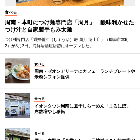
食べる
周南・本町につけ麺専門店「周月」 酸味利かせた
つけ汁と自家製手もみ太麺
つけ麺専門店「麺鮮醤油（しょうゆ）房 周月 徳山店」（周南市本町
2）が8月3日、海鮮居酒屋店跡にオープンした。
食べる
周南・ゼオンアリーナにカフェ ランチプレートや
米粉シフォン提供
食べる
イオンタウン周南に煮干しらーめん「まるにぼ」
席数増やし移転
食べる