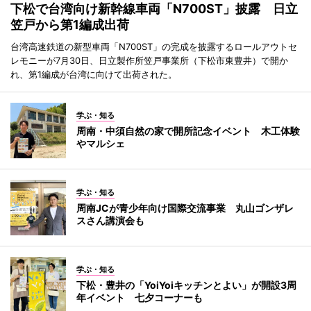
下松で台湾向け新幹線車両「N700ST」披露 日立
笠戸から第1編成出荷
台湾高速鉄道の新型車両「N700ST」の完成を披露するロールアウトセ
レモニーが7月30日、日立製作所笠戸事業所（下松市東豊井）で開か
れ、第1編成が台湾に向けて出荷された。
学ぶ・知る
周南・中須自然の家で開所記念イベント 木工体験
やマルシェ
学ぶ・知る
周南JCが青少年向け国際交流事業 丸山ゴンザレ
スさん講演会も
学ぶ・知る
下松・豊井の「YoiYoiキッチンとよい」が開設3周
年イベント 七夕コーナーも