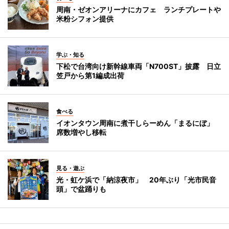
周南・ゼオンアリーナにカフェ ランチプレートや
米粉シフォン提供
学ぶ・知る
下松で台湾向け新幹線車両「N700ST」披露 日立
笠戸から第1編成出荷
食べる
イオンタウン周南に煮干しらーめん「まるにぼ」
席数増やし移転
見る・遊ぶ
光・虹ケ浜で「納涼夜市」 20年ぶり「光市民音
頭」で盆踊りも