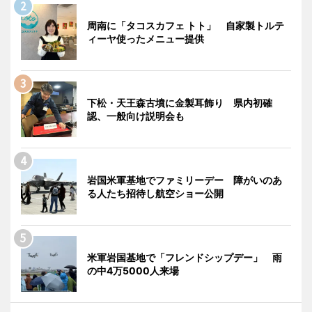
周南に「タコスカフェ トト」 自家製トルテ
ィーヤ使ったメニュー提供
下松・天王森古墳に金製耳飾り 県内初確
認、一般向け説明会も
岩国米軍基地でファミリーデー 障がいのあ
る人たち招待し航空ショー公開
米軍岩国基地で「フレンドシップデー」 雨
の中4万5000人来場