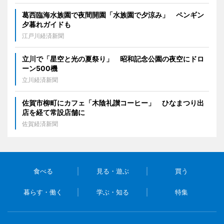
葛西臨海水族園で夜間開園「水族園で夕涼み」 ペンギン
夕暮れガイドも
江戸川経済新聞
立川で「星空と光の夏祭り」 昭和記念公園の夜空にドロ
ーン500機
立川経済新聞
佐賀市柳町にカフェ「木陰礼讃コーヒー」 ひなまつり出
店を経て常設店舗に
佐賀経済新聞
食べる
見る・遊ぶ
買う
暮らす・働く
学ぶ・知る
特集