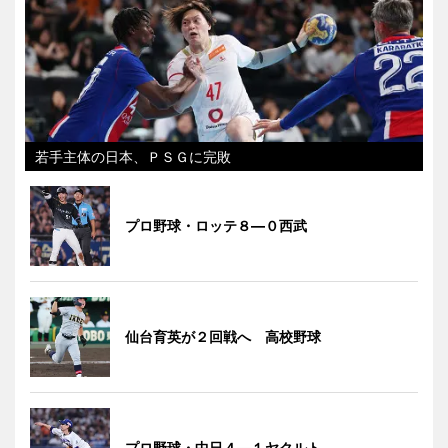
若手主体の日本、ＰＳＧに完敗
プロ野球・ロッテ８―０西武
仙台育英が２回戦へ 高校野球
プロ野球・中日４―１ヤクルト