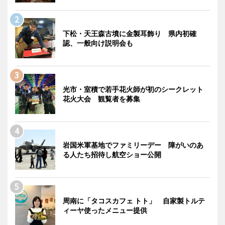
下松・天王森古墳に金製耳飾り 県内初確
認、一般向け説明会も
光市・室積で若手花火師が初のシークレット
花火大会 観覧者を募集
岩国米軍基地でファミリーデー 障がいのあ
る人たち招待し航空ショー公開
周南に「タコスカフェ トト」 自家製トルテ
ィーヤ使ったメニュー提供