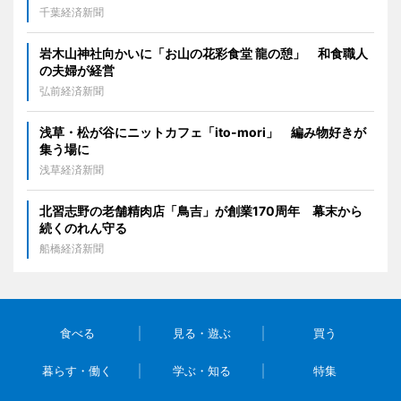
千葉経済新聞
岩木山神社向かいに「お山の花彩食堂 龍の憩」 和食職人
の夫婦が経営
弘前経済新聞
浅草・松が谷にニットカフェ「ito-mori」 編み物好きが
集う場に
浅草経済新聞
北習志野の老舗精肉店「鳥吉」が創業170周年 幕末から
続くのれん守る
船橋経済新聞
食べる
見る・遊ぶ
買う
暮らす・働く
学ぶ・知る
特集