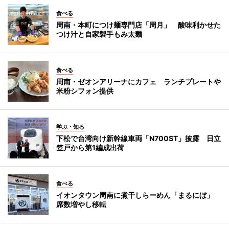
食べる
周南・本町につけ麺専門店「周月」 酸味利かせた
つけ汁と自家製手もみ太麺
食べる
周南・ゼオンアリーナにカフェ ランチプレートや
米粉シフォン提供
学ぶ・知る
下松で台湾向け新幹線車両「N700ST」披露 日立
笠戸から第1編成出荷
食べる
イオンタウン周南に煮干しらーめん「まるにぼ」
席数増やし移転