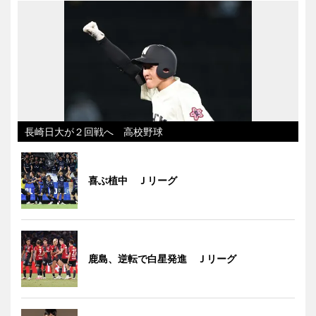
長崎日大が２回戦へ 高校野球
喜ぶ植中 Ｊリーグ
鹿島、逆転で白星発進 Ｊリーグ