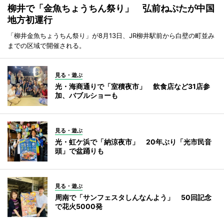
柳井で「金魚ちょうちん祭り」 弘前ねぷたが中国
地方初運行
「柳井金魚ちょうちん祭り」が8月13日、JR柳井駅前から白壁の町並み
までの区域で開催される。
見る・遊ぶ
光・海商通りで「室積夜市」 飲食店など31店参
加、バブルショーも
見る・遊ぶ
光・虹ケ浜で「納涼夜市」 20年ぶり「光市民音
頭」で盆踊りも
見る・遊ぶ
周南で「サンフェスタしんなんよう」 50回記念
で花火5000発