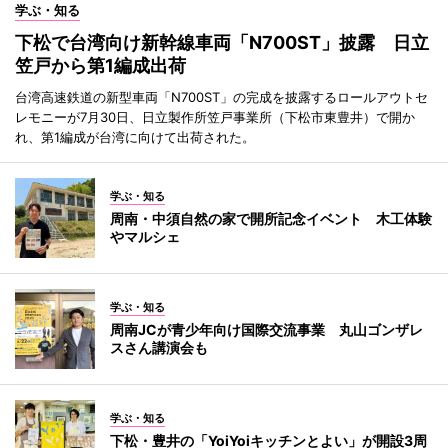
学ぶ・知る
下松で台湾向け新幹線車両「N700ST」披露 日立
笠戸から第1編成出荷
台湾高速鉄道の新型車両「N700ST」の完成を披露するロールアウトセ
レモニーが7月30日、日立製作所笠戸事業所（下松市東豊井）で開か
れ、第1編成が台湾に向けて出荷された。
学ぶ・知る
周南・中須自然の家で開所記念イベント 木工体験
やマルシェ
学ぶ・知る
周南JCが青少年向け国際交流事業 丸山ゴンザレ
スさん講演会も
学ぶ・知る
下松・豊井の「YoiYoiキッチンとよい」が開設3周