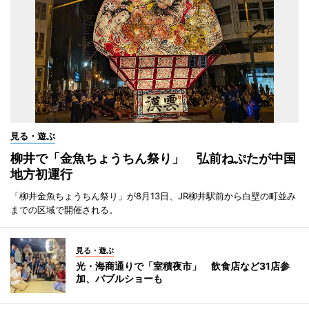
見る・遊ぶ
柳井で「金魚ちょうちん祭り」 弘前ねぷたが中国
地方初運行
「柳井金魚ちょうちん祭り」が8月13日、JR柳井駅前から白壁の町並み
までの区域で開催される。
見る・遊ぶ
光・海商通りで「室積夜市」 飲食店など31店参
加、バブルショーも