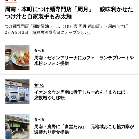
周南・本町につけ麺専門店「周月」 酸味利かせた
つけ汁と自家製手もみ太麺
つけ麺専門店「麺鮮醤油（しょうゆ）房 周月 徳山店」（周南市本町
2）が8月3日、海鮮居酒屋店跡にオープンした。
食べる
周南・ゼオンアリーナにカフェ ランチプレートや
米粉シフォン提供
食べる
イオンタウン周南に煮干しらーめん「まるにぼ」
席数増やし移転
食べる
周南・鹿野に「食堂たね」 元地域おこし協力隊が
週替わり定食提供