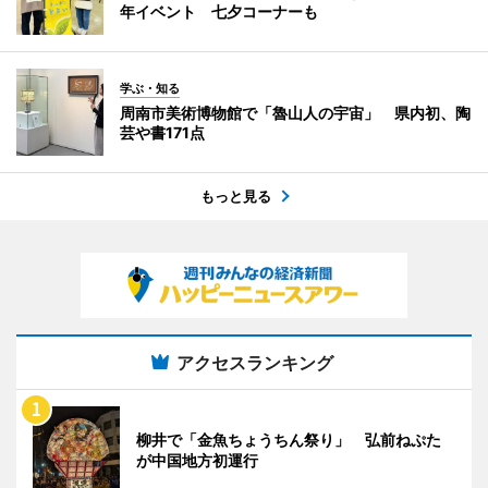
年イベント 七夕コーナーも
学ぶ・知る
周南市美術博物館で「魯山人の宇宙」 県内初、陶
芸や書171点
もっと見る
アクセスランキング
柳井で「金魚ちょうちん祭り」 弘前ねぷた
が中国地方初運行