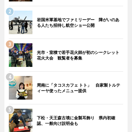
岩国米軍基地でファミリーデー 障がいのあ
る人たち招待し航空ショー公開
光市・室積で若手花火師が初のシークレット
花火大会 観覧者を募集
周南に「タコスカフェ トト」 自家製トルテ
ィーヤ使ったメニュー提供
下松・天王森古墳に金製耳飾り 県内初確
認、一般向け説明会も