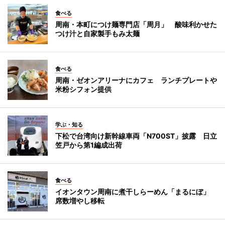
食べる
周南・本町につけ麺専門店「周月」 酸味利かせた
つけ汁と自家製手もみ太麺
食べる
周南・ゼオンアリーナにカフェ ランチプレートや
米粉シフォン提供
学ぶ・知る
下松で台湾向け新幹線車両「N700ST」披露 日立
笠戸から第1編成出荷
食べる
イオンタウン周南に煮干しらーめん「まるにぼ」
席数増やし移転