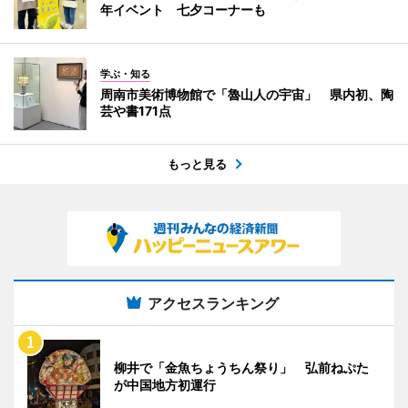
年イベント 七夕コーナーも
学ぶ・知る
周南市美術博物館で「魯山人の宇宙」 県内初、陶
芸や書171点
もっと見る
アクセスランキング
柳井で「金魚ちょうちん祭り」 弘前ねぷた
が中国地方初運行