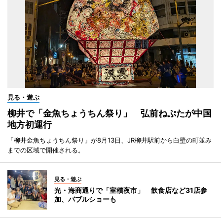
見る・遊ぶ
柳井で「金魚ちょうちん祭り」 弘前ねぷたが中国
地方初運行
「柳井金魚ちょうちん祭り」が8月13日、JR柳井駅前から白壁の町並み
までの区域で開催される。
見る・遊ぶ
光・海商通りで「室積夜市」 飲食店など31店参
加、バブルショーも