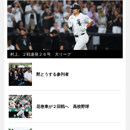
村上、２戦連発２６号 大リーグ
黙とうする参列者
花巻東が２回戦へ 高校野球