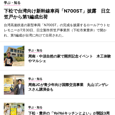
学ぶ・知る
下松で台湾向け新幹線車両「N700ST」披露 日立
笠戸から第1編成出荷
台湾高速鉄道の新型車両「N700ST」の完成を披露するロールアウトセ
レモニーが7月30日、日立製作所笠戸事業所（下松市東豊井）で開か
れ、第1編成が台湾に向けて出荷された。
学ぶ・知る
周南・中須自然の家で開所記念イベント 木工体験
やマルシェ
学ぶ・知る
周南JCが青少年向け国際交流事業 丸山ゴンザレ
スさん講演会も
学ぶ・知る
下松・豊井の「YoiYoiキッチンとよい」が開設3周