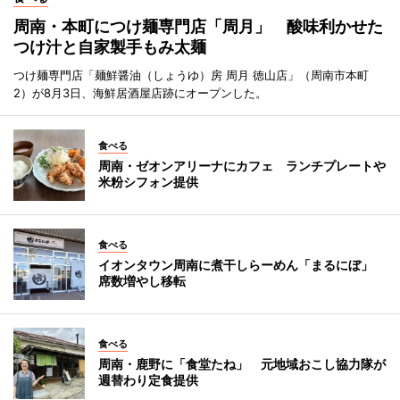
周南・本町につけ麺専門店「周月」 酸味利かせた
つけ汁と自家製手もみ太麺
つけ麺専門店「麺鮮醤油（しょうゆ）房 周月 徳山店」（周南市本町
2）が8月3日、海鮮居酒屋店跡にオープンした。
食べる
周南・ゼオンアリーナにカフェ ランチプレートや
米粉シフォン提供
食べる
イオンタウン周南に煮干しらーめん「まるにぼ」
席数増やし移転
食べる
周南・鹿野に「食堂たね」 元地域おこし協力隊が
週替わり定食提供