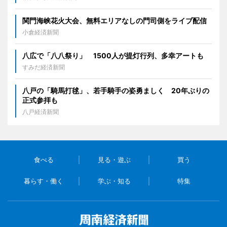
関門海峡花火大会、無料エリアなしの門司側をライブ配信
小倉経済新聞
八広で「八八祭り」 1500人が提灯行列、多幸アートも
すみだ経済新聞
八戸の「騎馬打毬」、若手騎手の姿勇ましく 20年ぶりの
正式参拝も
八戸経済新聞
食べる
見る・遊ぶ
買う
暮らす・働く
学ぶ・知る
特集