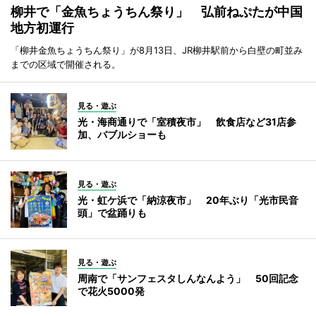
柳井で「金魚ちょうちん祭り」 弘前ねぷたが中国
地方初運行
「柳井金魚ちょうちん祭り」が8月13日、JR柳井駅前から白壁の町並み
までの区域で開催される。
見る・遊ぶ
光・海商通りで「室積夜市」 飲食店など31店参
加、バブルショーも
見る・遊ぶ
光・虹ケ浜で「納涼夜市」 20年ぶり「光市民音
頭」で盆踊りも
見る・遊ぶ
周南で「サンフェスタしんなんよう」 50回記念
で花火5000発