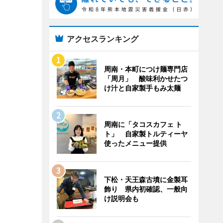
アクセスランキング
周南・本町につけ麺専門店
「周月」 酸味利かせたつ
け汁と自家製手もみ太麺
周南に「タコスカフェ ト
ト」 自家製トルティーヤ
使ったメニュー提供
下松・天王森古墳に金製耳
飾り 県内初確認、一般向
け説明会も