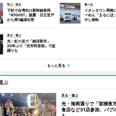
学ぶ・知る
食べる
下松で台湾向け新幹線車両
イオンタウン周南
「N700ST」披露 日立笠戸
ーめん「まるにぼ
から第1編成出荷
やし移転
見る・遊ぶ
光・虹ケ浜で「納涼夜市」
20年ぶり「光市民音頭」で盆
踊りも
もっと見る
遊ぶ
見る・遊ぶ
光・海商通りで「室積夜
食店など31店参加、バブ
も