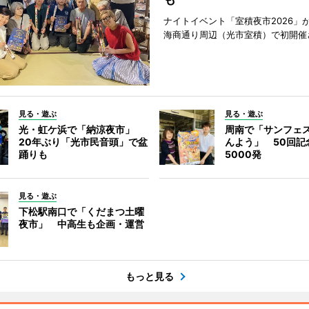
ナイトイベント「室積夜市2026」が
海商通り周辺（光市室積）で初開催
見る・遊ぶ
見る・遊ぶ
光・虹ケ浜で「納涼夜市」
周南で「サンフェ
20年ぶり「光市民音頭」で盆
んよう」 50回記
踊りも
5000発
見る・遊ぶ
下松駅南口で「くだまつ土曜
夜市」 中高生も企画・運営
もっと見る