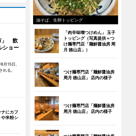
油そば、生卵トッピング
「肉辛味噌つけめん」 玉子
トッピング（写真提供＝つ
市」 飲
け麺専門店「麺鮮醤油房 周
ルショー
月 徳山店」）
8月15日、
される。
つけ麺専門店「麺鮮醤油房
周月 徳山店」 店内の様子
つけ麺専門店「麺鮮醤油房
周月 徳山店」 店内の様子
ーナにカフ
トや米粉シ