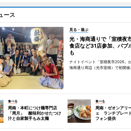
ュース
見る・遊ぶ
光・海商通りで「室積夜
食店など31店参加、バブ
も
ナイトイベント「室積夜市2026」が
海商通り周辺（光市室積）で初開催
食べる
食べる
周南・本町につけ麺専門店
周南・ゼオンアリ
「周月」 酸味利かせたつけ
ェ ランチプレー
汁と自家製手もみ太麺
フォン提供