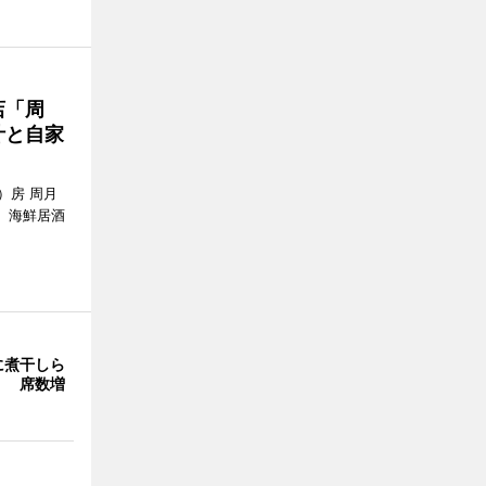
店「周
汁と自家
）房 周月
、海鮮居酒
に煮干しら
」 席数増