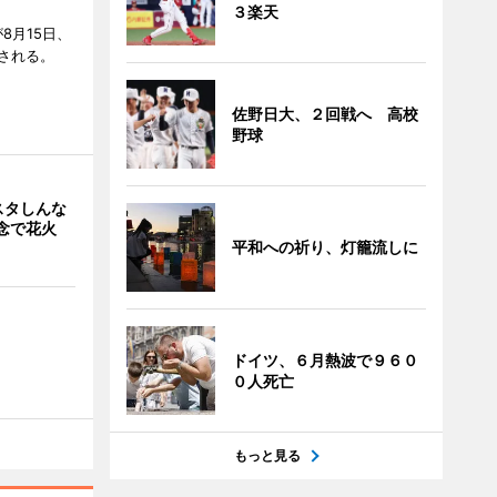
３楽天
8月15日、
される。
佐野日大、２回戦へ 高校
野球
スタしんな
念で花火
平和への祈り、灯籠流しに
ドイツ、６月熱波で９６０
０人死亡
もっと見る