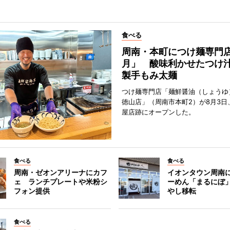
食べる
周南・本町につけ麺専門
月」 酸味利かせたつけ
製手もみ太麺
つけ麺専門店「麺鮮醤油（しょうゆ
徳山店」（周南市本町2）が8月3日
屋店跡にオープンした。
食べる
食べる
周南・ゼオンアリーナにカフ
イオンタウン周南
ェ ランチプレートや米粉シ
ーめん「まるにぼ
フォン提供
やし移転
食べる