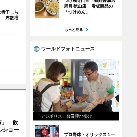
つけ麺専門店「麺鮮醤油房
周月 徳山店」 看板商品の
「つけめん」
に煮干しら
」 席数増
もっと見る
ワールドフォトニュース
「デジポリス」普及呼び掛け
市」 飲
ルショー
プロ野球・オリックス１―