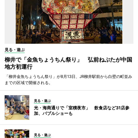
見る・遊ぶ
柳井で「金魚ちょうちん祭り」 弘前ねぷたが中国
地方初運行
「柳井金魚ちょうちん祭り」が8月13日、JR柳井駅前から白壁の町並み
までの区域で開催される。
見る・遊ぶ
光・海商通りで「室積夜市」 飲食店など31店参
加、バブルショーも
見る・遊ぶ