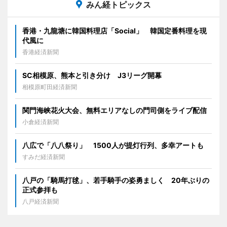
みん経トピックス
香港・九龍塘に韓国料理店「Social」 韓国定番料理を現
代風に
香港経済新聞
SC相模原、熊本と引き分け J3リーグ開幕
相模原町田経済新聞
関門海峡花火大会、無料エリアなしの門司側をライブ配信
小倉経済新聞
八広で「八八祭り」 1500人が提灯行列、多幸アートも
すみだ経済新聞
八戸の「騎馬打毬」、若手騎手の姿勇ましく 20年ぶりの
正式参拝も
八戸経済新聞