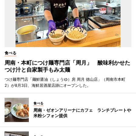
食べる
周南・本町につけ麺専門店「周月」 酸味利かせた
つけ汁と自家製手もみ太麺
つけ麺専門店「麺鮮醤油（しょうゆ）房 周月 徳山店」（周南市本町
2）が8月3日、海鮮居酒屋店跡にオープンした。
食べる
周南・ゼオンアリーナにカフェ ランチプレートや
米粉シフォン提供