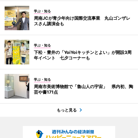
学ぶ・知る
周南JCが青少年向け国際交流事業 丸山ゴンザレ
スさん講演会も
学ぶ・知る
下松・豊井の「YoiYoiキッチンとよい」が開設3周
年イベント 七夕コーナーも
学ぶ・知る
周南市美術博物館で「魯山人の宇宙」 県内初、陶
芸や書171点
もっと見る