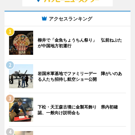
アクセスランキング
柳井で「金魚ちょうちん祭り」 弘前ねぷた
が中国地方初運行
岩国米軍基地でファミリーデー 障がいのあ
る人たち招待し航空ショー公開
下松・天王森古墳に金製耳飾り 県内初確
認、一般向け説明会も