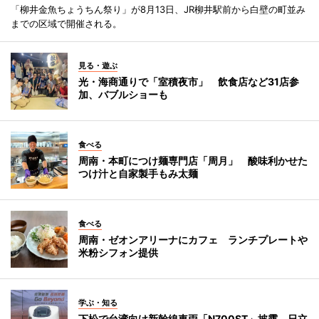
「柳井金魚ちょうちん祭り」が8月13日、JR柳井駅前から白壁の町並み
までの区域で開催される。
見る・遊ぶ
光・海商通りで「室積夜市」 飲食店など31店参
加、バブルショーも
食べる
周南・本町につけ麺専門店「周月」 酸味利かせた
つけ汁と自家製手もみ太麺
食べる
周南・ゼオンアリーナにカフェ ランチプレートや
米粉シフォン提供
学ぶ・知る
下松で台湾向け新幹線車両「N700ST」披露 日立