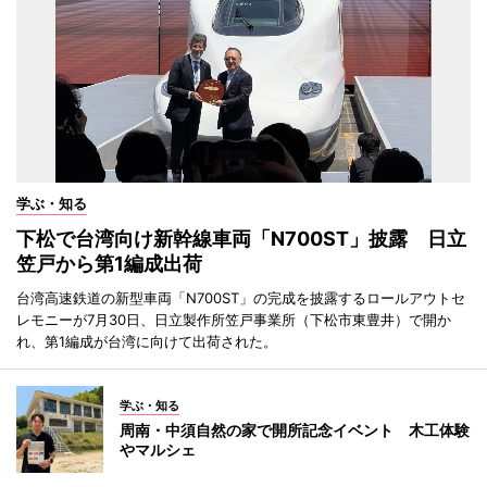
学ぶ・知る
下松で台湾向け新幹線車両「N700ST」披露 日立
笠戸から第1編成出荷
台湾高速鉄道の新型車両「N700ST」の完成を披露するロールアウトセ
レモニーが7月30日、日立製作所笠戸事業所（下松市東豊井）で開か
れ、第1編成が台湾に向けて出荷された。
学ぶ・知る
周南・中須自然の家で開所記念イベント 木工体験
やマルシェ