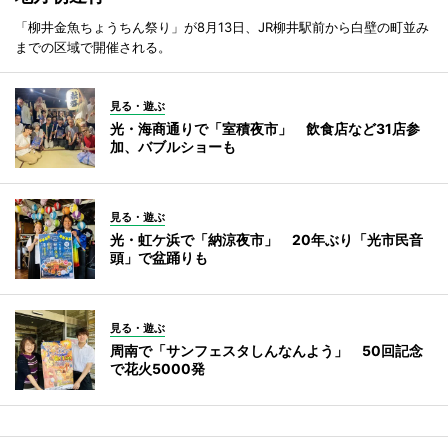
「柳井金魚ちょうちん祭り」が8月13日、JR柳井駅前から白壁の町並み
までの区域で開催される。
見る・遊ぶ
光・海商通りで「室積夜市」 飲食店など31店参
加、バブルショーも
見る・遊ぶ
光・虹ケ浜で「納涼夜市」 20年ぶり「光市民音
頭」で盆踊りも
見る・遊ぶ
周南で「サンフェスタしんなんよう」 50回記念
で花火5000発