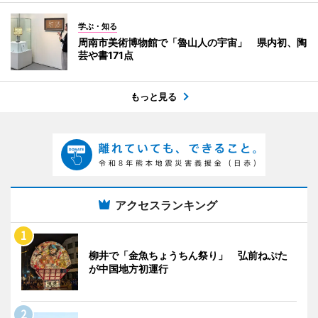
学ぶ・知る
周南市美術博物館で「魯山人の宇宙」 県内初、陶
芸や書171点
もっと見る
アクセスランキング
柳井で「金魚ちょうちん祭り」 弘前ねぷた
が中国地方初運行