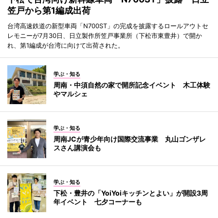
笠戸から第1編成出荷
台湾高速鉄道の新型車両「N700ST」の完成を披露するロールアウトセ
レモニーが7月30日、日立製作所笠戸事業所（下松市東豊井）で開か
れ、第1編成が台湾に向けて出荷された。
学ぶ・知る
周南・中須自然の家で開所記念イベント 木工体験
やマルシェ
学ぶ・知る
周南JCが青少年向け国際交流事業 丸山ゴンザレ
スさん講演会も
学ぶ・知る
下松・豊井の「YoiYoiキッチンとよい」が開設3周
年イベント 七夕コーナーも