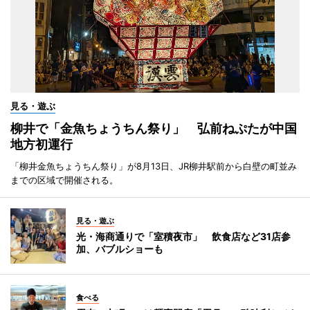
見る・遊ぶ
柳井で「金魚ちょうちん祭り」 弘前ねぷたが中国
地方初運行
「柳井金魚ちょうちん祭り」が8月13日、JR柳井駅前から白壁の町並み
までの区域で開催される。
見る・遊ぶ
光・海商通りで「室積夜市」 飲食店など31店参
加、バブルショーも
食べる