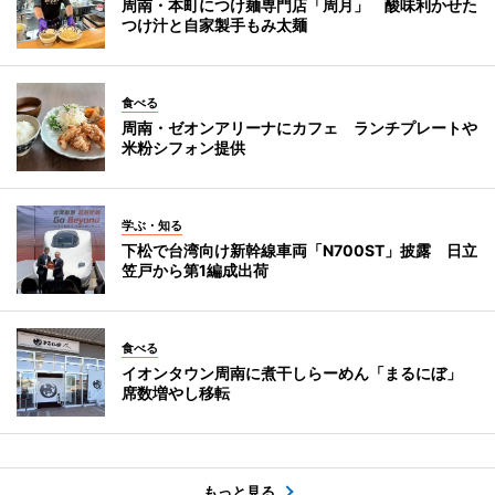
周南・本町につけ麺専門店「周月」 酸味利かせた
つけ汁と自家製手もみ太麺
食べる
周南・ゼオンアリーナにカフェ ランチプレートや
米粉シフォン提供
学ぶ・知る
下松で台湾向け新幹線車両「N700ST」披露 日立
笠戸から第1編成出荷
食べる
イオンタウン周南に煮干しらーめん「まるにぼ」
席数増やし移転
もっと見る