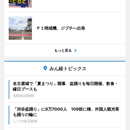
Ｐ１哨戒機、ジブチへ出発
もっと見る
みん経トピックス
名古屋城で「夏まつり」開幕 盆踊りを毎日開催、飲食・
縁日ブースも
名駅経済新聞
「渋谷盆踊り」に6万7000人 109前に櫓、外国人観光客
も踊りの輪に
シブヤ経済新聞