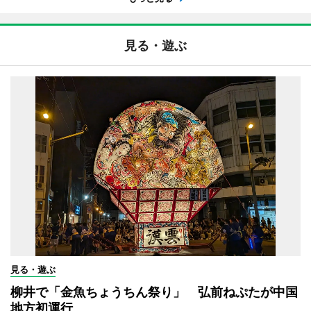
見る・遊ぶ
見る・遊ぶ
柳井で「金魚ちょうちん祭り」 弘前ねぷたが中国
地方初運行