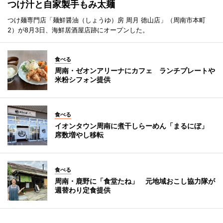
つけ汁と自家製手もみ太麺
つけ麺専門店「麺鮮醤油（しょうゆ）房 周月 徳山店」（周南市本町
2）が8月3日、海鮮居酒屋店跡にオープンした。
食べる
周南・ゼオンアリーナにカフェ ランチプレートや
米粉シフォン提供
食べる
イオンタウン周南に煮干しらーめん「まるにぼ」
席数増やし移転
食べる
周南・鹿野に「食堂たね」 元地域おこし協力隊が
週替わり定食提供