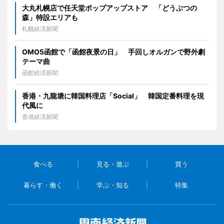
大丸札幌店で任天堂ポップアップストア 「どうぶつの
森」特設エリアも
札幌経済新聞
OMO5函館で「函館夜景の日」 手回しオルガンで野外劇
テーマ曲
函館経済新聞
香港・九龍塘に韓国料理店「Social」 韓国定番料理を現
代風に
香港経済新聞
食べる
見る・遊ぶ
買う
暮らす・働く
学ぶ・知る
特集