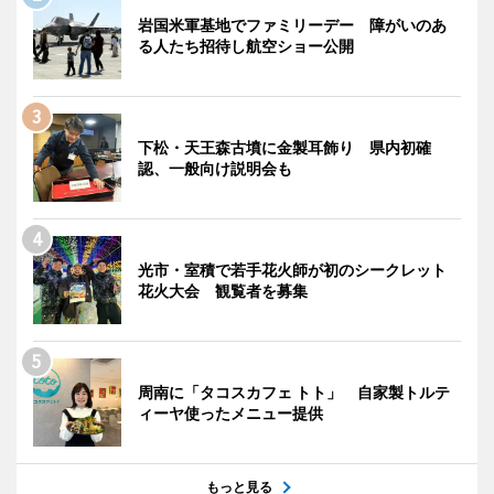
岩国米軍基地でファミリーデー 障がいのあ
る人たち招待し航空ショー公開
下松・天王森古墳に金製耳飾り 県内初確
認、一般向け説明会も
光市・室積で若手花火師が初のシークレット
花火大会 観覧者を募集
周南に「タコスカフェ トト」 自家製トルテ
ィーヤ使ったメニュー提供
もっと見る