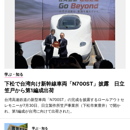
学ぶ・知る
下松で台湾向け新幹線車両「N700ST」披露 日立
笠戸から第1編成出荷
台湾高速鉄道の新型車両「N700ST」の完成を披露するロールアウトセ
レモニーが7月30日、日立製作所笠戸事業所（下松市東豊井）で開か
れ、第1編成が台湾に向けて出荷された。
学ぶ・知る