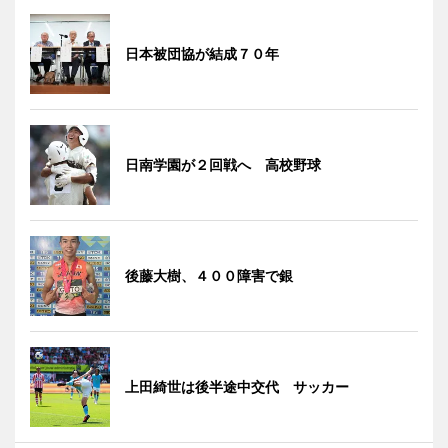
日本被団協が結成７０年
日南学園が２回戦へ 高校野球
後藤大樹、４００障害で銀
上田綺世は後半途中交代 サッカー