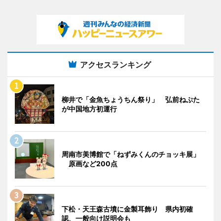
アクセスランキング
柳井で「金魚ちょうちん祭り」 弘前ねぷた
が中国地方初運行
周南市美博館で「ねずみくんのチョッキ展」
原画など200点
下松・天王森古墳に金製耳飾り 県内初確
認、一般向け説明会も