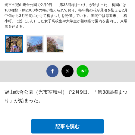
光市の冠山総合公園で2月9日、「第38回梅まつり」が始まった。 梅園には
100種類・約2000本の梅が植えられており、毎年梅の花が見頃を迎える2月
中旬から3月初旬にかけて梅まつりを開催している。 期間中は毎週末、「梅
小町」に扮（ふん）した女子高校生や大学生が着物姿で園内を案内し、来場
者を迎える。
冠山総合公園（光市室積村）で2月9日、「第38回梅まつ
り」が始まった。
記事を読む