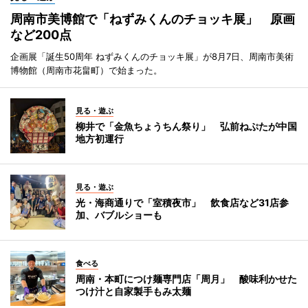
周南市美博館で「ねずみくんのチョッキ展」 原画
など200点
企画展「誕生50周年 ねずみくんのチョッキ展」が8月7日、周南市美術
博物館（周南市花畠町）で始まった。
見る・遊ぶ
柳井で「金魚ちょうちん祭り」 弘前ねぷたが中国
地方初運行
見る・遊ぶ
光・海商通りで「室積夜市」 飲食店など31店参
加、バブルショーも
食べる
周南・本町につけ麺専門店「周月」 酸味利かせた
つけ汁と自家製手もみ太麺