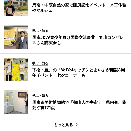
周南・中須自然の家で開所記念イベント 木工体験
やマルシェ
学ぶ・知る
周南JCが青少年向け国際交流事業 丸山ゴンザレ
スさん講演会も
学ぶ・知る
下松・豊井の「YoiYoiキッチンとよい」が開設3周
年イベント 七夕コーナーも
学ぶ・知る
周南市美術博物館で「魯山人の宇宙」 県内初、陶
芸や書171点
もっと見る