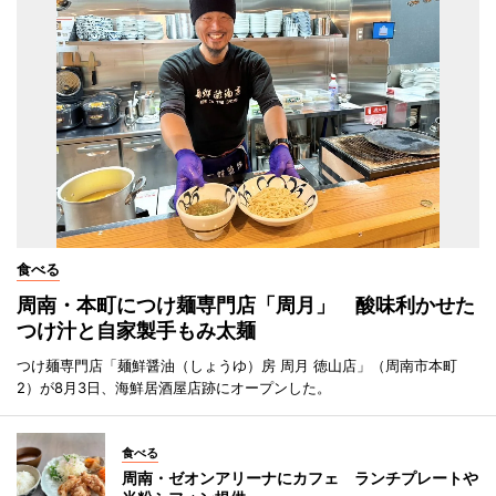
食べる
周南・本町につけ麺専門店「周月」 酸味利かせた
つけ汁と自家製手もみ太麺
つけ麺専門店「麺鮮醤油（しょうゆ）房 周月 徳山店」（周南市本町
2）が8月3日、海鮮居酒屋店跡にオープンした。
食べる
周南・ゼオンアリーナにカフェ ランチプレートや