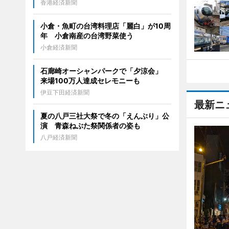
香港経済新聞
小倉・魚町の台湾料理店「麗白」が10周
年 小倉南産の台湾野菜使う
小倉経済新聞
石廊崎オーシャンパークで「夕涼会」
来場100万人達成セレモニーも
伊豆下田経済新聞
最新ニ
夏の八戸三社大祭で冬の「えんぶり」公
演 青森ねぶた祭関係者の姿も
八戸経済新聞