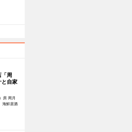
店「周
汁と自家
）房 周月
、海鮮居酒