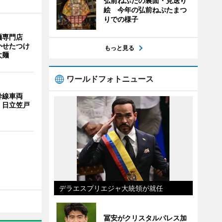
弘前ねぷたの裏面・見送り
絵 今年の弘前ねぷたまつ
りでの様子
麺専門店
かせたつけ
もっと見る
太麺
ワールドフォトニュース
幹線車両
 日立笠戸
デラエスプリエジャ大統領が就任
冨安がクリスタルパレス加