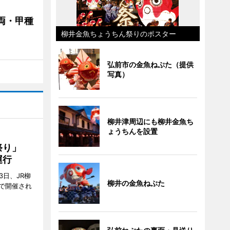
両・甲種
柳井金魚ちょうちん祭りのポスター
弘前市の金魚ねぷた（提供
写真）
柳井津周辺にも柳井金魚ち
ょうちんを設置
ん祭り」
運行
3日、JR柳
柳井の金魚ねぷた
で開催され