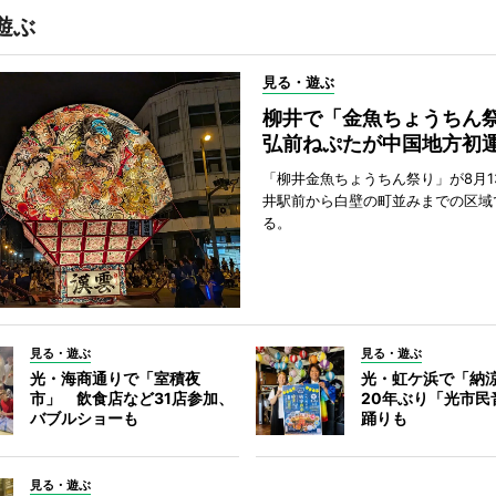
遊ぶ
見る・遊ぶ
柳井で「金魚ちょうち
弘前ねぷたが中国地方初
「柳井金魚ちょうちん祭り」が8月1
井駅前から白壁の町並みまでの区域
る。
見る・遊ぶ
見る・遊ぶ
光・海商通りで「室積夜
光・虹ケ浜で「納
市」 飲食店など31店参加、
20年ぶり「光市民
バブルショーも
踊りも
見る・遊ぶ