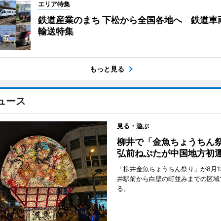
エリア特集
鉄道産業のまち 下松から全国各地へ 鉄道車
輸送特集
もっと見る
ュース
見る・遊ぶ
柳井で「金魚ちょうち
弘前ねぷたが中国地方初
「柳井金魚ちょうちん祭り」が8月1
井駅前から白壁の町並みまでの区域
る。