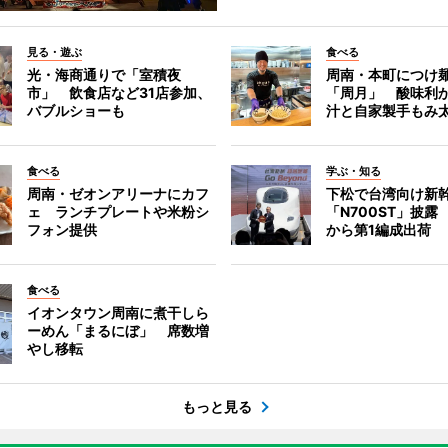
見る・遊ぶ
食べる
光・海商通りで「室積夜
周南・本町につけ
市」 飲食店など31店参加、
「周月」 酸味利
バブルショーも
汁と自家製手もみ
食べる
学ぶ・知る
周南・ゼオンアリーナにカフ
下松で台湾向け新
ェ ランチプレートや米粉シ
「N700ST」披露
フォン提供
から第1編成出荷
食べる
イオンタウン周南に煮干しら
ーめん「まるにぼ」 席数増
やし移転
もっと見る