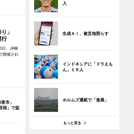
入
ん祭り」
生成ＡＩ、被災地照らす
運行
3日、JR柳
で開催され
インドネシアに「ドラえも
ん」１６人
ホルムズ通航で「進展」
涼夜市」
音頭」で盆
もっと見る