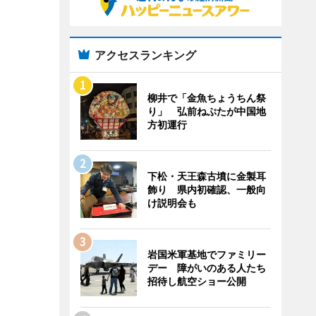
アクセスランキング
柳井で「金魚ちょうちん祭
り」 弘前ねぷたが中国地
方初運行
下松・天王森古墳に金製耳
飾り 県内初確認、一般向
け説明会も
岩国米軍基地でファミリー
デー 障がいのある人たち
招待し航空ショー公開