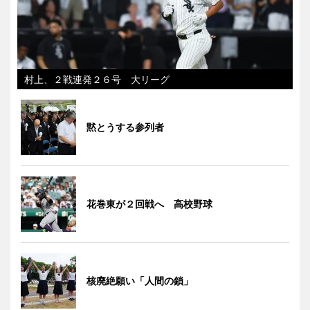
村上、２戦連発２６号 大リーグ
黙とうする参列者
花巻東が２回戦へ 高校野球
核廃絶願い「人間の鎖」