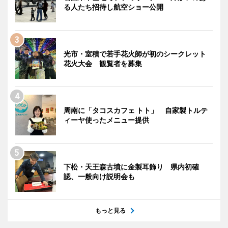
る人たち招待し航空ショー公開
光市・室積で若手花火師が初のシークレット
花火大会 観覧者を募集
周南に「タコスカフェ トト」 自家製トルテ
ィーヤ使ったメニュー提供
下松・天王森古墳に金製耳飾り 県内初確
認、一般向け説明会も
もっと見る