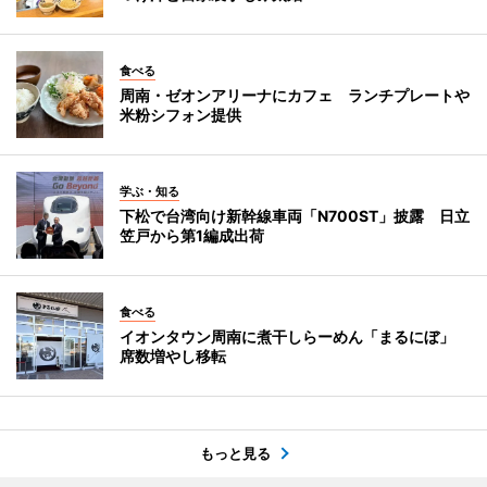
食べる
周南・ゼオンアリーナにカフェ ランチプレートや
米粉シフォン提供
学ぶ・知る
下松で台湾向け新幹線車両「N700ST」披露 日立
笠戸から第1編成出荷
食べる
イオンタウン周南に煮干しらーめん「まるにぼ」
席数増やし移転
もっと見る