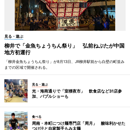
見る・遊ぶ
柳井で「金魚ちょうちん祭り」 弘前ねぷたが中国
地方初運行
「柳井金魚ちょうちん祭り」が8月13日、JR柳井駅前から白壁の町並み
までの区域で開催される。
見る・遊ぶ
光・海商通りで「室積夜市」 飲食店など31店参
加、バブルショーも
食べる
周南・本町につけ麺専門店「周月」 酸味利かせた
つけ汁と自家製手もみ太麺