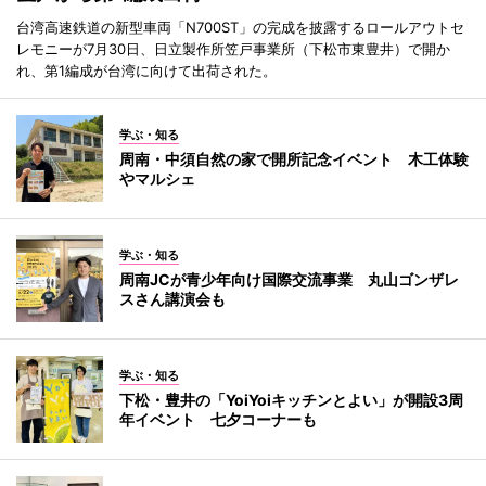
台湾高速鉄道の新型車両「N700ST」の完成を披露するロールアウトセ
レモニーが7月30日、日立製作所笠戸事業所（下松市東豊井）で開か
れ、第1編成が台湾に向けて出荷された。
学ぶ・知る
周南・中須自然の家で開所記念イベント 木工体験
やマルシェ
学ぶ・知る
周南JCが青少年向け国際交流事業 丸山ゴンザレ
スさん講演会も
学ぶ・知る
下松・豊井の「YoiYoiキッチンとよい」が開設3周
年イベント 七夕コーナーも