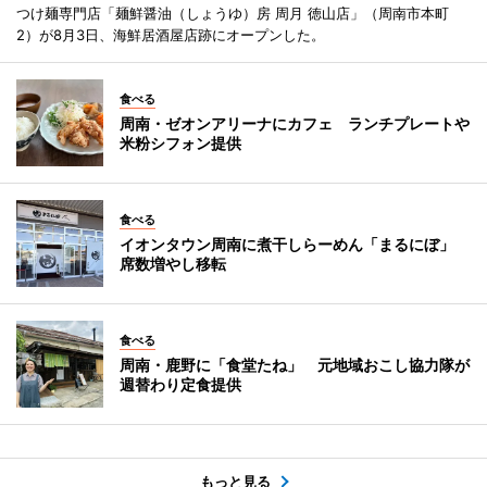
つけ麺専門店「麺鮮醤油（しょうゆ）房 周月 徳山店」（周南市本町
2）が8月3日、海鮮居酒屋店跡にオープンした。
食べる
周南・ゼオンアリーナにカフェ ランチプレートや
米粉シフォン提供
食べる
イオンタウン周南に煮干しらーめん「まるにぼ」
席数増やし移転
食べる
周南・鹿野に「食堂たね」 元地域おこし協力隊が
週替わり定食提供
もっと見る