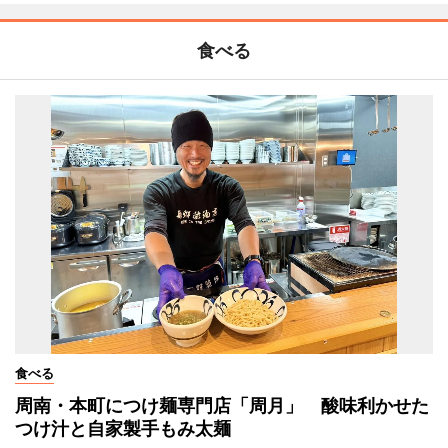
食べる
食べる
周南・本町につけ麺専門店「周月」 酸味利かせた
つけ汁と自家製手もみ太麺