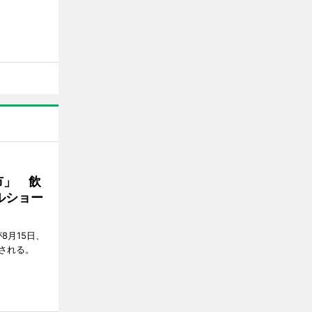
市」 飲
ルショー
8月15日、
される。