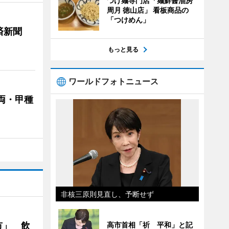
つけ麺専門店「麺鮮醤油房
周月 徳山店」 看板商品の
「つけめん」
済新聞
もっと見る
ワールドフォトニュース
両・甲種
非核三原則見直し、予断せず
市」 飲
高市首相「祈 平和」と記