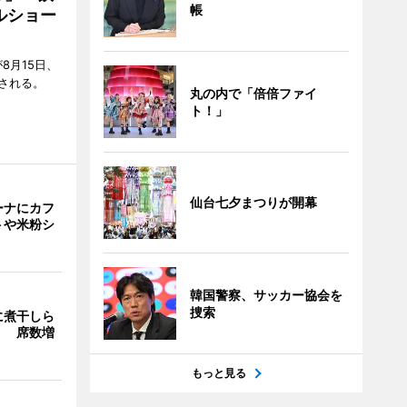
帳
ルショー
8月15日、
される。
丸の内で「倍倍ファイ
ト！」
仙台七夕まつりが開幕
ーナにカフ
トや米粉シ
韓国警察、サッカー協会を
捜索
に煮干しら
」 席数増
もっと見る