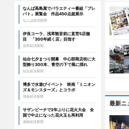
なんば高島屋でバラエティー番組「プレ
バト」展覧会 作品450点超展示
なんば経済新聞
伊良コーラ、浅草観音前に直営5店舗
目 「300年続く店」目指す
浅草経済新聞
仙台七夕まつり開幕 中心部商店街に大
型飾り300本、青空の下で風に揺れ
仙台経済新聞
博多で水遊びイベント 映画「ミニオン
ズ＆モンスターズ」とコラボ
博多経済新聞
最新ニ
サザンビーチで2年ぶりに花火大会 全
国で中止になった花火玉も再利用
湘南経済新聞