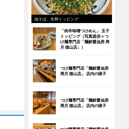
油そば、生卵トッピング
「肉辛味噌つけめん」 玉子
トッピング（写真提供＝つ
け麺専門店「麺鮮醤油房 周
月 徳山店」）
つけ麺専門店「麺鮮醤油房
周月 徳山店」 店内の様子
つけ麺専門店「麺鮮醤油房
周月 徳山店」 店内の様子