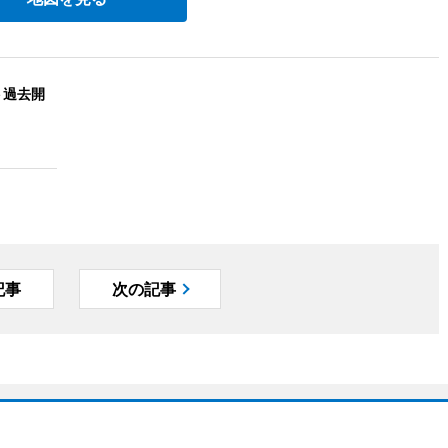
ト過去開
記事
次の記事