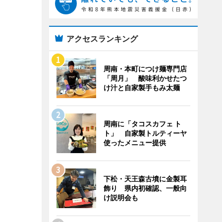
アクセスランキング
周南・本町につけ麺専門店
「周月」 酸味利かせたつ
け汁と自家製手もみ太麺
周南に「タコスカフェ ト
ト」 自家製トルティーヤ
使ったメニュー提供
下松・天王森古墳に金製耳
飾り 県内初確認、一般向
け説明会も