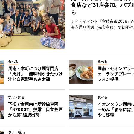
食店など31店参加、バブ
も
ナイトイベント「室積夜市2026」が
海商通り周辺（光市室積）で初開催
食べる
食べる
周南・本町につけ麺専門店
周南・ゼオンアリ
「周月」 酸味利かせたつけ
ェ ランチプレー
汁と自家製手もみ太麺
フォン提供
学ぶ・知る
食べる
下松で台湾向け新幹線車両
イオンタウン周南
「N700ST」披露 日立笠戸
ーめん「まるにぼ
から第1編成出荷
やし移転
見る・遊ぶ