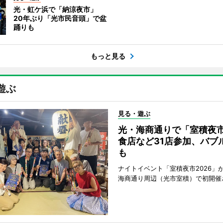
光・虹ケ浜で「納涼夜市」
20年ぶり「光市民音頭」で盆
踊りも
もっと見る
遊ぶ
見る・遊ぶ
光・海商通りで「室積夜
食店など31店参加、バブ
も
ナイトイベント「室積夜市2026」が
海商通り周辺（光市室積）で初開催