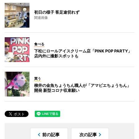
初日の様子 客足途切れず
関連画像
食べる
下松にロールアイスクリーム店「PINK POP PARTY」
店内外に撮影スポットも
買う
柳井の金魚ちょうちん職人が「アマビエちょうちん」
開発 新型コロナ収束願い
前の記事
次の記事