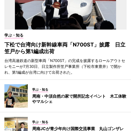
学ぶ・知る
下松で台湾向け新幹線車両「N700ST」披露 日立
笠戸から第1編成出荷
台湾高速鉄道の新型車両「N700ST」の完成を披露するロールアウトセ
レモニーが7月30日、日立製作所笠戸事業所（下松市東豊井）で開か
れ、第1編成が台湾に向けて出荷された。
学ぶ・知る
周南・中須自然の家で開所記念イベント 木工体験
やマルシェ
学ぶ・知る
周南JCが青少年向け国際交流事業 丸山ゴンザレ