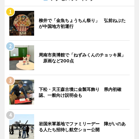
柳井で「金魚ちょうちん祭り」 弘前ねぷた
が中国地方初運行
周南市美博館で「ねずみくんのチョッキ展」
原画など200点
下松・天王森古墳に金製耳飾り 県内初確
認、一般向け説明会も
岩国米軍基地でファミリーデー 障がいのあ
る人たち招待し航空ショー公開