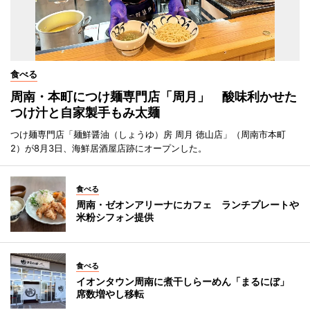
食べる
周南・本町につけ麺専門店「周月」 酸味利かせた
つけ汁と自家製手もみ太麺
つけ麺専門店「麺鮮醤油（しょうゆ）房 周月 徳山店」（周南市本町
2）が8月3日、海鮮居酒屋店跡にオープンした。
食べる
周南・ゼオンアリーナにカフェ ランチプレートや
米粉シフォン提供
食べる
イオンタウン周南に煮干しらーめん「まるにぼ」
席数増やし移転