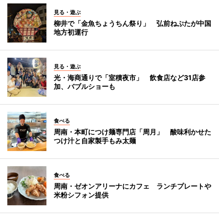
見る・遊ぶ
柳井で「金魚ちょうちん祭り」 弘前ねぷたが中国
地方初運行
見る・遊ぶ
光・海商通りで「室積夜市」 飲食店など31店参
加、バブルショーも
食べる
周南・本町につけ麺専門店「周月」 酸味利かせた
つけ汁と自家製手もみ太麺
食べる
周南・ゼオンアリーナにカフェ ランチプレートや
米粉シフォン提供