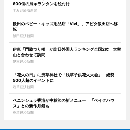
600個の展示ランタンを絵付け
すみだ経済新聞
飯田のベビー・キッズ用品店「Vivi」、アピタ飯田店へ移
転
飯田経済新聞
伊東「門脇つり橋」が訪日外国人ランキング全国2位 大室
山と合わせて訪問
伊東経済新聞
「花火の日」に浅草神社で「浅草子供花火大会」 総勢
500人超のイベントに
浅草経済新聞
ペニンシュラ香港が中秋節の新メニュー 「ベイクハウ
ス」との新作月餅も
香港経済新聞