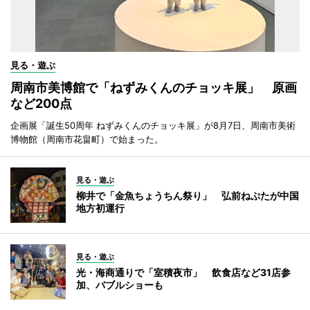
見る・遊ぶ
周南市美博館で「ねずみくんのチョッキ展」 原画
など200点
企画展「誕生50周年 ねずみくんのチョッキ展」が8月7日、周南市美術
博物館（周南市花畠町）で始まった。
見る・遊ぶ
柳井で「金魚ちょうちん祭り」 弘前ねぷたが中国
地方初運行
見る・遊ぶ
光・海商通りで「室積夜市」 飲食店など31店参
加、バブルショーも