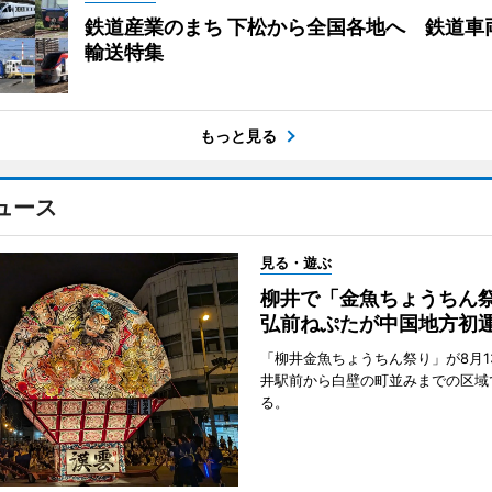
鉄道産業のまち 下松から全国各地へ 鉄道車
輸送特集
もっと見る
ュース
見る・遊ぶ
柳井で「金魚ちょうち
弘前ねぷたが中国地方初
「柳井金魚ちょうちん祭り」が8月1
井駅前から白壁の町並みまでの区域
る。