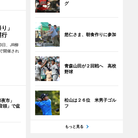
グ
ん祭り」
運行
悠仁さま、朝食作りに参加
3日、JR柳
で開催され
青森山田が２回戦へ 高校
野球
松山は２６位 米男子ゴル
涼夜市」
音頭」で盆
フ
もっと見る