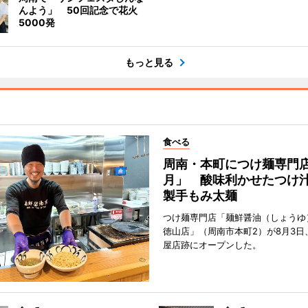
んよう」 50回記念で花火
5000発
もっと見る
食べる
周南・本町につけ麺専門
月」 酸味利かせたつけ
製手もみ太麺
つけ麺専門店「麺鮮醤油（しょうゆ
徳山店」（周南市本町2）が8月3日
屋店跡にオープンした。