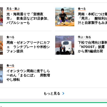
見る・遊ぶ
食べる
光・海商通りで「室積夜
周南・本町につけ
市」 飲食店など31店参加、
「周月」 酸味利
バブルショーも
汁と自家製手もみ
食べる
学ぶ・知る
周南・ゼオンアリーナにカフ
下松で台湾向け新
ェ ランチプレートや米粉シ
「N700ST」披露
フォン提供
から第1編成出荷
食べる
イオンタウン周南に煮干しら
ーめん「まるにぼ」 席数増
やし移転
もっと見る