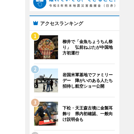
アクセスランキング
柳井で「金魚ちょうちん祭
り」 弘前ねぷたが中国地
方初運行
岩国米軍基地でファミリー
デー 障がいのある人たち
招待し航空ショー公開
下松・天王森古墳に金製耳
飾り 県内初確認、一般向
け説明会も