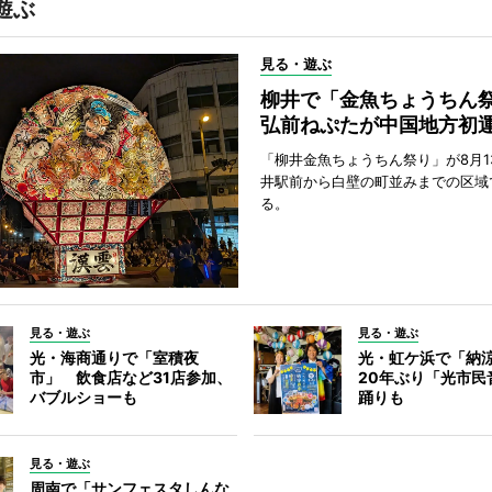
遊ぶ
見る・遊ぶ
柳井で「金魚ちょうち
弘前ねぷたが中国地方初
「柳井金魚ちょうちん祭り」が8月1
井駅前から白壁の町並みまでの区域
る。
見る・遊ぶ
見る・遊ぶ
光・海商通りで「室積夜
光・虹ケ浜で「納
市」 飲食店など31店参加、
20年ぶり「光市民
バブルショーも
踊りも
見る・遊ぶ
周南で「サンフェスタしんな