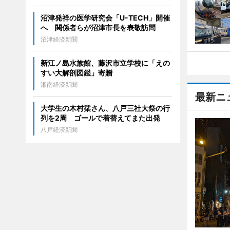
沼津発祥の医学研究会「U-TECH」開催
へ 関係者らが沼津市長を表敬訪問
沼津経済新聞
新江ノ島水族館、藤沢市立学校に「えの
すい大解剖図鑑」寄贈
湘南経済新聞
最新ニ
大学生の木村栞さん、八戸三社大祭の行
列を2周 ゴールで着替えてまた出発
八戸経済新聞