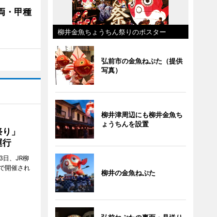
両・甲種
柳井金魚ちょうちん祭りのポスター
弘前市の金魚ねぷた（提供
写真）
柳井津周辺にも柳井金魚ち
ょうちんを設置
ん祭り」
運行
3日、JR柳
で開催され
柳井の金魚ねぷた