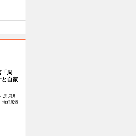
店「周
汁と自家
）房 周月
、海鮮居酒