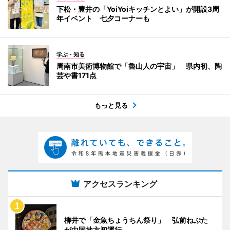
下松・豊井の「YoiYoiキッチンとよい」が開設3周
年イベント 七夕コーナーも
学ぶ・知る
周南市美術博物館で「魯山人の宇宙」 県内初、陶
芸や書171点
もっと見る
アクセスランキング
柳井で「金魚ちょうちん祭り」 弘前ねぷた
が中国地方初運行