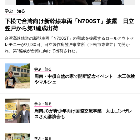
学ぶ・知る
下松で台湾向け新幹線車両「N700ST」披露 日立
笠戸から第1編成出荷
台湾高速鉄道の新型車両「N700ST」の完成を披露するロールアウトセ
レモニーが7月30日、日立製作所笠戸事業所（下松市東豊井）で開か
れ、第1編成が台湾に向けて出荷された。
学ぶ・知る
周南・中須自然の家で開所記念イベント 木工体験
やマルシェ
学ぶ・知る
周南JCが青少年向け国際交流事業 丸山ゴンザレ
スさん講演会も
学ぶ・知る