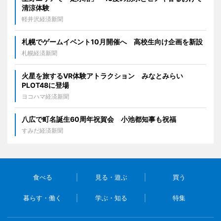
清涼体験
軽井沢経済新聞
札幌でゲームイベント10月開催へ 高校生向け企画を新設
札幌経済新聞
火星を旅するVR体験アトラクション みなとみらい
PLOT48に登場
ヨコハマ経済新聞
八広で町名誕生60周年祝賀会 小池都知事も祝福
すみだ経済新聞
食べる
見る・遊ぶ
買う
暮らす・働く
学ぶ・知る
特集