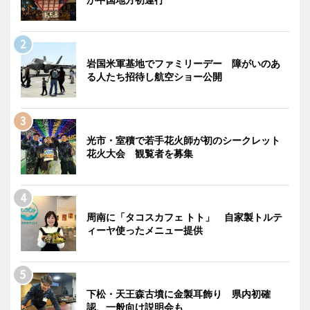
岩国米軍基地でファミリーデー 障がいのあ
る人たち招待し航空ショー公開
光市・室積で若手花火師が初のシークレット
花火大会 観覧者を募集
周南に「タコスカフェ トト」 自家製トルテ
ィーヤ使ったメニュー提供
下松・天王森古墳に金製耳飾り 県内初確
認、一般向け説明会も