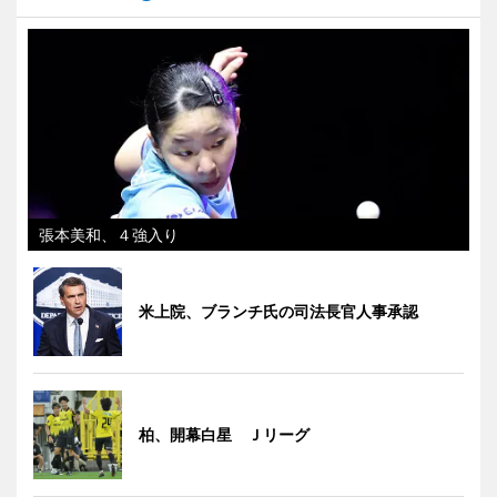
張本美和、４強入り
米上院、ブランチ氏の司法長官人事承認
柏、開幕白星 Ｊリーグ