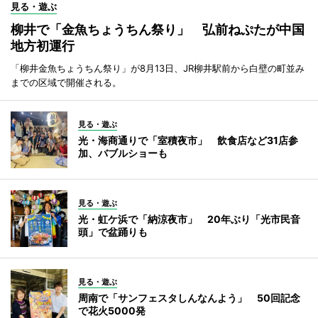
見る・遊ぶ
柳井で「金魚ちょうちん祭り」 弘前ねぷたが中国
地方初運行
「柳井金魚ちょうちん祭り」が8月13日、JR柳井駅前から白壁の町並み
までの区域で開催される。
見る・遊ぶ
光・海商通りで「室積夜市」 飲食店など31店参
加、バブルショーも
見る・遊ぶ
光・虹ケ浜で「納涼夜市」 20年ぶり「光市民音
頭」で盆踊りも
見る・遊ぶ
周南で「サンフェスタしんなんよう」 50回記念
で花火5000発