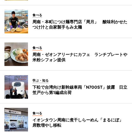
食べる
周南・本町につけ麺専門店「周月」 酸味利かせた
つけ汁と自家製手もみ太麺
食べる
周南・ゼオンアリーナにカフェ ランチプレートや
米粉シフォン提供
学ぶ・知る
下松で台湾向け新幹線車両「N700ST」披露 日立
笠戸から第1編成出荷
食べる
イオンタウン周南に煮干しらーめん「まるにぼ」
席数増やし移転