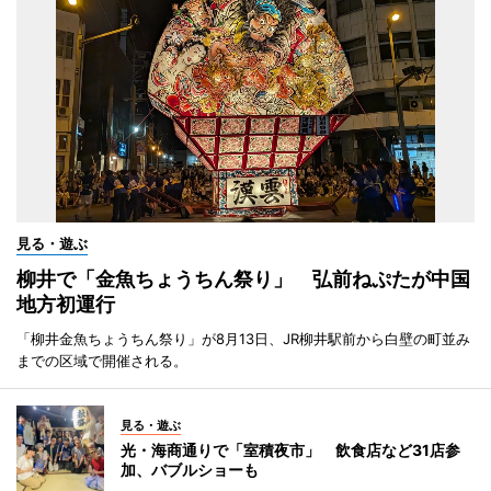
見る・遊ぶ
柳井で「金魚ちょうちん祭り」 弘前ねぷたが中国
地方初運行
「柳井金魚ちょうちん祭り」が8月13日、JR柳井駅前から白壁の町並み
までの区域で開催される。
見る・遊ぶ
光・海商通りで「室積夜市」 飲食店など31店参
加、バブルショーも