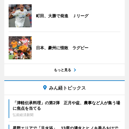
町田、大勝で発進 Ｊリーグ
日本、豪州に惜敗 ラグビー
もっと見る
みん経トピックス
「津軽伝承料理」の第2弾 正月や盆、農事など人が集う場
に焦点を当てる
弘前経済新聞
星野エリアで「足水浴」 13度の湧水とヒノキ香るおけで