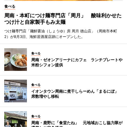
食べる
周南・本町につけ麺専門店「周月」 酸味利かせた
つけ汁と自家製手もみ太麺
つけ麺専門店「麺鮮醤油（しょうゆ）房 周月 徳山店」（周南市本町
2）が8月3日、海鮮居酒屋店跡にオープンした。
食べる
周南・ゼオンアリーナにカフェ ランチプレートや
米粉シフォン提供
食べる
イオンタウン周南に煮干しらーめん「まるにぼ」
席数増やし移転
食べる
周南・鹿野に「食堂たね」 元地域おこし協力隊が