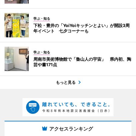
学ぶ・知る
下松・豊井の「YoiYoiキッチンとよい」が開設3周
年イベント 七夕コーナーも
学ぶ・知る
周南市美術博物館で「魯山人の宇宙」 県内初、陶
芸や書171点
もっと見る
アクセスランキング