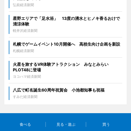
弘前経済新聞
星野エリアで「足水浴」 13度の湧水とヒノキ香るおけで
清涼体験
軽井沢経済新聞
札幌でゲームイベント10月開催へ 高校生向け企画を新設
札幌経済新聞
火星を旅するVR体験アトラクション みなとみらい
PLOT48に登場
ヨコハマ経済新聞
八広で町名誕生60周年祝賀会 小池都知事も祝福
すみだ経済新聞
食べる
見る・遊ぶ
買う