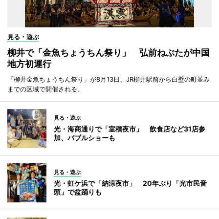
見る・遊ぶ
柳井で「金魚ちょうちん祭り」 弘前ねぷたが中国
地方初運行
「柳井金魚ちょうちん祭り」が8月13日、JR柳井駅前から白壁の町並み
までの区域で開催される。
見る・遊ぶ
光・海商通りで「室積夜市」 飲食店など31店参
加、バブルショーも
見る・遊ぶ
光・虹ケ浜で「納涼夜市」 20年ぶり「光市民音
頭」で盆踊りも