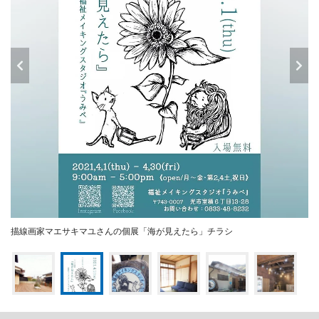
描線画家マエサキマユさんの個展「海が見えたら」チラシ