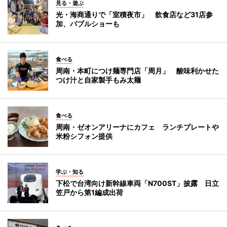
見る・遊ぶ
光・海商通りで「室積夜市」 飲食店など31店参
加、バブルショーも
食べる
周南・本町につけ麺専門店「周月」 酸味利かせた
つけ汁と自家製手もみ太麺
食べる
周南・ゼオンアリーナにカフェ ランチプレートや
米粉シフォン提供
学ぶ・知る
下松で台湾向け新幹線車両「N700ST」披露 日立
笠戸から第1編成出荷