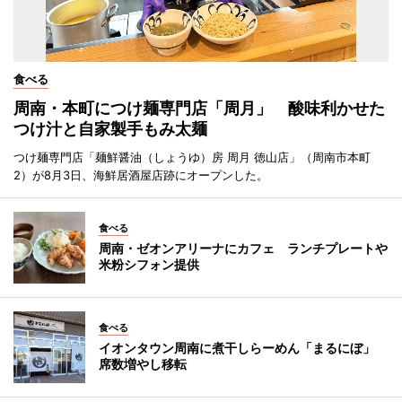
食べる
周南・本町につけ麺専門店「周月」 酸味利かせた
つけ汁と自家製手もみ太麺
つけ麺専門店「麺鮮醤油（しょうゆ）房 周月 徳山店」（周南市本町
2）が8月3日、海鮮居酒屋店跡にオープンした。
食べる
周南・ゼオンアリーナにカフェ ランチプレートや
米粉シフォン提供
食べる
イオンタウン周南に煮干しらーめん「まるにぼ」
席数増やし移転