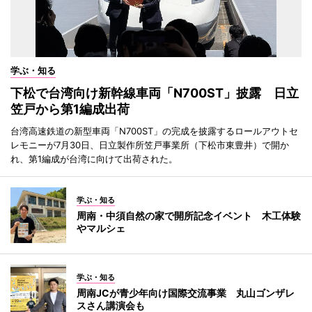
学ぶ・知る
下松で台湾向け新幹線車両「N700ST」披露 日立
笠戸から第1編成出荷
台湾高速鉄道の新型車両「N700ST」の完成を披露するロールアウトセ
レモニーが7月30日、日立製作所笠戸事業所（下松市東豊井）で開か
れ、第1編成が台湾に向けて出荷された。
学ぶ・知る
周南・中須自然の家で開所記念イベント 木工体験
やマルシェ
学ぶ・知る
周南JCが青少年向け国際交流事業 丸山ゴンザレ
スさん講演会も