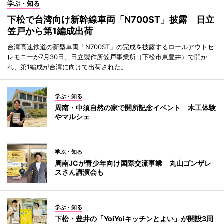
学ぶ・知る
下松で台湾向け新幹線車両「N700ST」披露 日立
笠戸から第1編成出荷
台湾高速鉄道の新型車両「N700ST」の完成を披露するロールアウトセ
レモニーが7月30日、日立製作所笠戸事業所（下松市東豊井）で開か
れ、第1編成が台湾に向けて出荷された。
学ぶ・知る
周南・中須自然の家で開所記念イベント 木工体験
やマルシェ
学ぶ・知る
周南JCが青少年向け国際交流事業 丸山ゴンザレ
スさん講演会も
学ぶ・知る
下松・豊井の「YoiYoiキッチンとよい」が開設3周