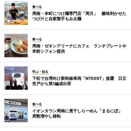
食べる
周南・本町につけ麺専門店「周月」 酸味利かせた
つけ汁と自家製手もみ太麺
食べる
周南・ゼオンアリーナにカフェ ランチプレートや
米粉シフォン提供
学ぶ・知る
下松で台湾向け新幹線車両「N700ST」披露 日立
笠戸から第1編成出荷
食べる
イオンタウン周南に煮干しらーめん「まるにぼ」
席数増やし移転