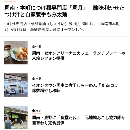
周南・本町につけ麺専門店「周月」 酸味利かせた
つけ汁と自家製手もみ太麺
つけ麺専門店「麺鮮醤油（しょうゆ）房 周月 徳山店」（周南市本町
2）が8月3日、海鮮居酒屋店跡にオープンした。
食べる
周南・ゼオンアリーナにカフェ ランチプレートや
米粉シフォン提供
食べる
イオンタウン周南に煮干しらーめん「まるにぼ」
席数増やし移転
食べる
周南・鹿野に「食堂たね」 元地域おこし協力隊が
週替わり定食提供