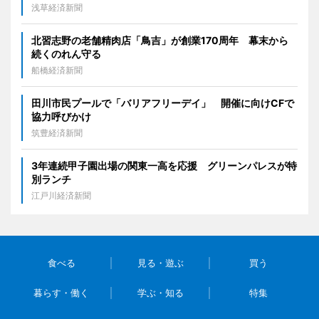
浅草経済新聞
北習志野の老舗精肉店「鳥吉」が創業170周年 幕末から
続くのれん守る
船橋経済新聞
田川市民プールで「バリアフリーデイ」 開催に向けCFで
協力呼びかけ
筑豊経済新聞
3年連続甲子園出場の関東一高を応援 グリーンパレスが特
別ランチ
江戸川経済新聞
食べる
見る・遊ぶ
買う
暮らす・働く
学ぶ・知る
特集