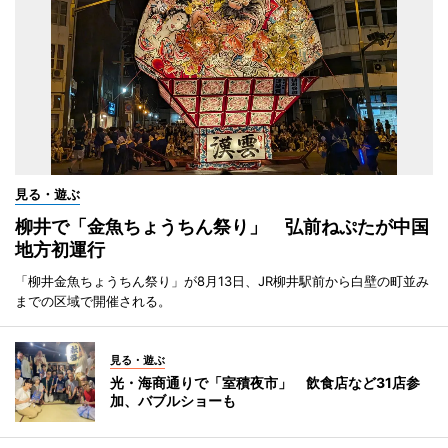
見る・遊ぶ
柳井で「金魚ちょうちん祭り」 弘前ねぷたが中国
地方初運行
「柳井金魚ちょうちん祭り」が8月13日、JR柳井駅前から白壁の町並み
までの区域で開催される。
見る・遊ぶ
光・海商通りで「室積夜市」 飲食店など31店参
加、バブルショーも