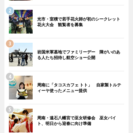
光市・室積で若手花火師が初のシークレット
花火大会 観覧者を募集
岩国米軍基地でファミリーデー 障がいのあ
る人たち招待し航空ショー公開
周南に「タコスカフェ トト」 自家製トルテ
ィーヤ使ったメニュー提供
周南・遠石八幡宮で巫女研修会 巫女バイ
ト、明日から迎春に向け準備