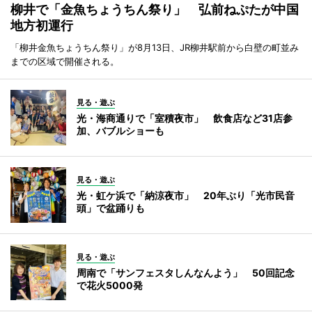
柳井で「金魚ちょうちん祭り」 弘前ねぷたが中国
地方初運行
「柳井金魚ちょうちん祭り」が8月13日、JR柳井駅前から白壁の町並み
までの区域で開催される。
見る・遊ぶ
光・海商通りで「室積夜市」 飲食店など31店参
加、バブルショーも
見る・遊ぶ
光・虹ケ浜で「納涼夜市」 20年ぶり「光市民音
頭」で盆踊りも
見る・遊ぶ
周南で「サンフェスタしんなんよう」 50回記念
で花火5000発