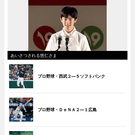
あいさつされる悠仁さま
プロ野球・西武２―５ソフトバンク
プロ野球・ＤｅＮＡ２―１広島