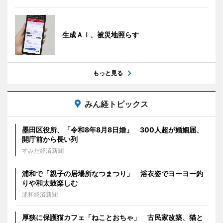
生成ＡＩ、被災地照らす
もっと見る
みん経トピックス
墨田区役所、「令和8年8月8日婚」 300人超が婚姻届、
開庁前から長い列
すみだ経済新聞
浦和で「親子の居場所なつまつり」 浴衣姿でヨーヨー釣
りや和太鼓楽しむ
浦和経済新聞
厚狭に保護猫カフェ「ねことおちゃ」 古民家改築、猫と