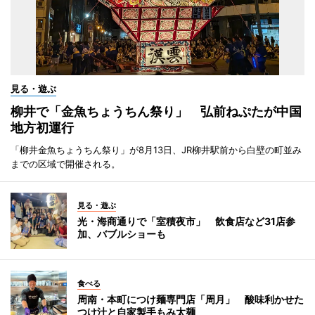
見る・遊ぶ
柳井で「金魚ちょうちん祭り」 弘前ねぷたが中国
地方初運行
「柳井金魚ちょうちん祭り」が8月13日、JR柳井駅前から白壁の町並み
までの区域で開催される。
見る・遊ぶ
光・海商通りで「室積夜市」 飲食店など31店参
加、バブルショーも
食べる
周南・本町につけ麺専門店「周月」 酸味利かせた
つけ汁と自家製手もみ太麺