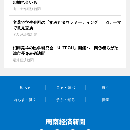
の触れ合いも
山口宇部経済新聞
文花で学生企画の「すみだタウンミーティング」 4テーマ
で意見交換
すみだ経済新聞
沼津発祥の医学研究会「U-TECH」開催へ 関係者らが沼
津市長を表敬訪問
沼津経済新聞
食べる
見る・遊ぶ
買う
暮らす・働く
学ぶ・知る
特集