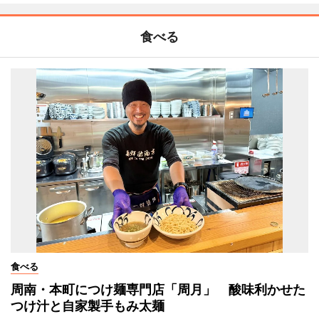
食べる
食べる
周南・本町につけ麺専門店「周月」 酸味利かせた
つけ汁と自家製手もみ太麺