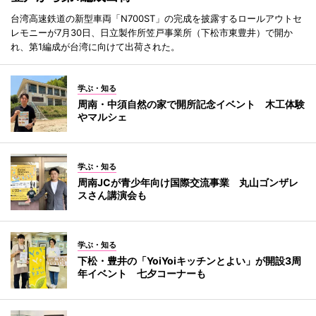
台湾高速鉄道の新型車両「N700ST」の完成を披露するロールアウトセ
レモニーが7月30日、日立製作所笠戸事業所（下松市東豊井）で開か
れ、第1編成が台湾に向けて出荷された。
学ぶ・知る
周南・中須自然の家で開所記念イベント 木工体験
やマルシェ
学ぶ・知る
周南JCが青少年向け国際交流事業 丸山ゴンザレ
スさん講演会も
学ぶ・知る
下松・豊井の「YoiYoiキッチンとよい」が開設3周
年イベント 七夕コーナーも