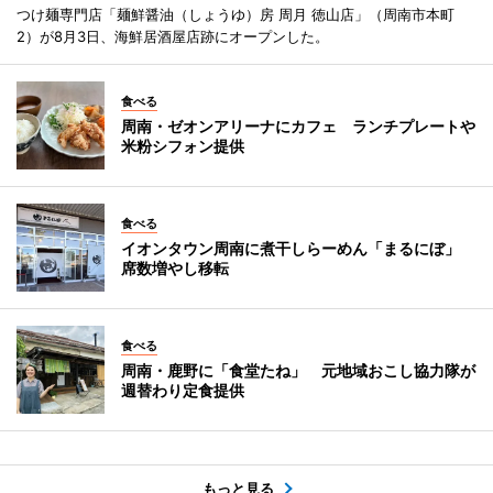
つけ麺専門店「麺鮮醤油（しょうゆ）房 周月 徳山店」（周南市本町
2）が8月3日、海鮮居酒屋店跡にオープンした。
食べる
周南・ゼオンアリーナにカフェ ランチプレートや
米粉シフォン提供
食べる
イオンタウン周南に煮干しらーめん「まるにぼ」
席数増やし移転
食べる
周南・鹿野に「食堂たね」 元地域おこし協力隊が
週替わり定食提供
もっと見る