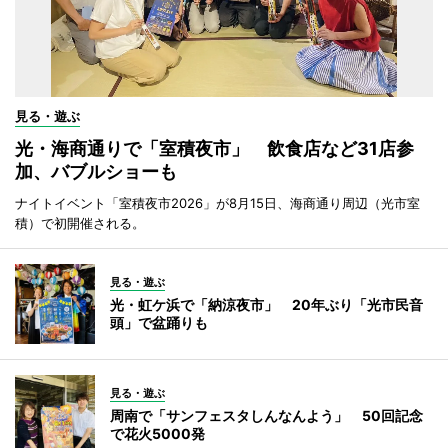
見る・遊ぶ
光・海商通りで「室積夜市」 飲食店など31店参
加、バブルショーも
ナイトイベント「室積夜市2026」が8月15日、海商通り周辺（光市室
積）で初開催される。
見る・遊ぶ
光・虹ケ浜で「納涼夜市」 20年ぶり「光市民音
頭」で盆踊りも
見る・遊ぶ
周南で「サンフェスタしんなんよう」 50回記念
で花火5000発