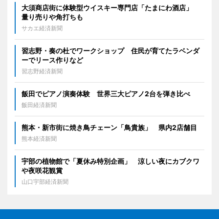
大須商店街に体験型ウイスキー専門店「たまにわ酒店」
量り売りや角打ちも
サカエ経済新聞
習志野・奏の杜でワークショップ 住民が育てたラベンダ
ーでリース作りなど
習志野経済新聞
飯田でピアノ演奏体験 世界三大ピアノ2台を弾き比べ
飯田経済新聞
熊本・新市街に焼き鳥チェーン「鳥貴族」 県内2店舗目
熊本経済新聞
宇部の植物館で「夏休み特別企画」 涼しい夜にカブクワ
や夜咲花観賞
山口宇部経済新聞