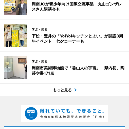
周南JCが青少年向け国際交流事業 丸山ゴンザレ
スさん講演会も
学ぶ・知る
下松・豊井の「YoiYoiキッチンとよい」が開設3周
年イベント 七夕コーナーも
学ぶ・知る
周南市美術博物館で「魯山人の宇宙」 県内初、陶
芸や書171点
もっと見る