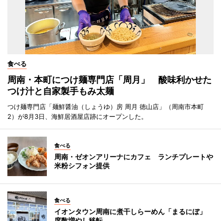
食べる
周南・本町につけ麺専門店「周月」 酸味利かせた
つけ汁と自家製手もみ太麺
つけ麺専門店「麺鮮醤油（しょうゆ）房 周月 徳山店」（周南市本町
2）が8月3日、海鮮居酒屋店跡にオープンした。
食べる
周南・ゼオンアリーナにカフェ ランチプレートや
米粉シフォン提供
食べる
イオンタウン周南に煮干しらーめん「まるにぼ」
席数増やし移転