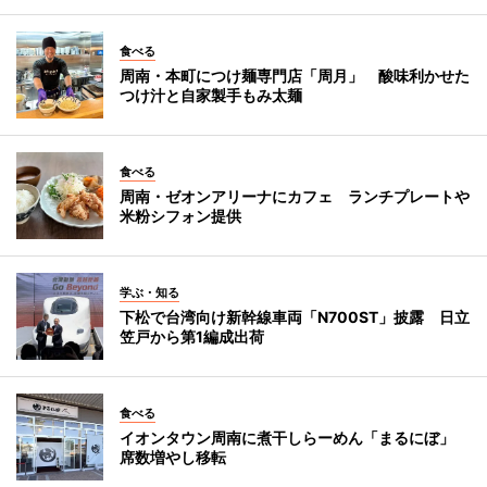
食べる
周南・本町につけ麺専門店「周月」 酸味利かせた
つけ汁と自家製手もみ太麺
食べる
周南・ゼオンアリーナにカフェ ランチプレートや
米粉シフォン提供
学ぶ・知る
下松で台湾向け新幹線車両「N700ST」披露 日立
笠戸から第1編成出荷
食べる
イオンタウン周南に煮干しらーめん「まるにぼ」
席数増やし移転