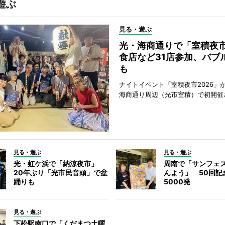
遊ぶ
見る・遊ぶ
光・海商通りで「室積夜
食店など31店参加、バブ
も
ナイトイベント「室積夜市2026」が
海商通り周辺（光市室積）で初開催
見る・遊ぶ
見る・遊ぶ
光・虹ケ浜で「納涼夜市」
周南で「サンフェ
20年ぶり「光市民音頭」で盆
んよう」 50回記
踊りも
5000発
見る・遊ぶ
下松駅南口で「くだまつ土曜