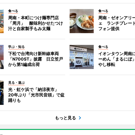
食べる
食べる
周南・本町につけ麺専門店
周南・ゼオンアリ
「周月」 酸味利かせたつけ
ェ ランチプレー
汁と自家製手もみ太麺
フォン提供
学ぶ・知る
食べる
下松で台湾向け新幹線車両
イオンタウン周南
「N700ST」披露 日立笠戸
ーめん「まるにぼ
から第1編成出荷
やし移転
見る・遊ぶ
光・虹ケ浜で「納涼夜市」
20年ぶり「光市民音頭」で盆
踊りも
もっと見る