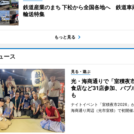
鉄道産業のまち 下松から全国各地へ 鉄道車
輸送特集
もっと見る
ュース
見る・遊ぶ
光・海商通りで「室積夜
食店など31店参加、バブ
も
ナイトイベント「室積夜市2026」が
海商通り周辺（光市室積）で初開催