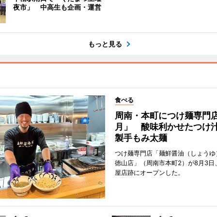
夜市」 中高生も企画・運営
もっと見る
食べる
周南・本町につけ麺専門
月」 酸味利かせたつけ
製手もみ太麺
つけ麺専門店「麺鮮醤油（しょうゆ
徳山店」（周南市本町2）が8月3日
屋店跡にオープンした。