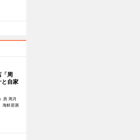
店「周
汁と自家
）房 周月
、海鮮居酒