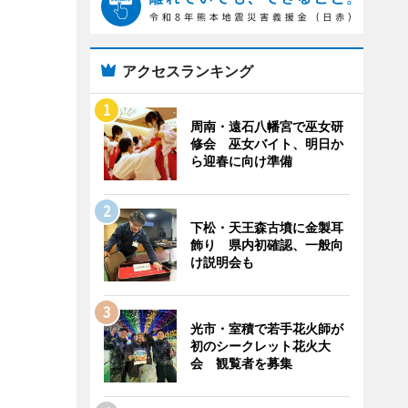
アクセスランキング
周南・遠石八幡宮で巫女研
修会 巫女バイト、明日か
ら迎春に向け準備
下松・天王森古墳に金製耳
飾り 県内初確認、一般向
け説明会も
光市・室積で若手花火師が
初のシークレット花火大
会 観覧者を募集