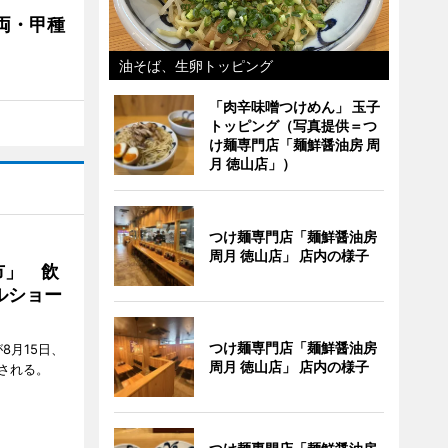
両・甲種
油そば、生卵トッピング
「肉辛味噌つけめん」 玉子
トッピング（写真提供＝つ
け麺専門店「麺鮮醤油房 周
月 徳山店」）
つけ麺専門店「麺鮮醤油房
周月 徳山店」 店内の様子
市」 飲
ルショー
つけ麺専門店「麺鮮醤油房
8月15日、
周月 徳山店」 店内の様子
される。