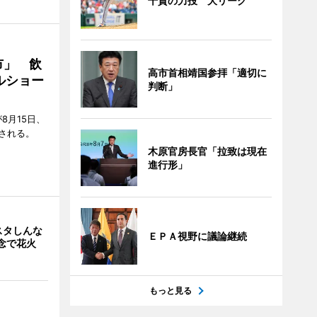
千賀の力投 大リーグ
市」 飲
高市首相靖国参拝「適切に
ルショー
判断」
8月15日、
される。
木原官房長官「拉致は現在
進行形」
スタしんな
ＥＰＡ視野に議論継続
念で花火
もっと見る