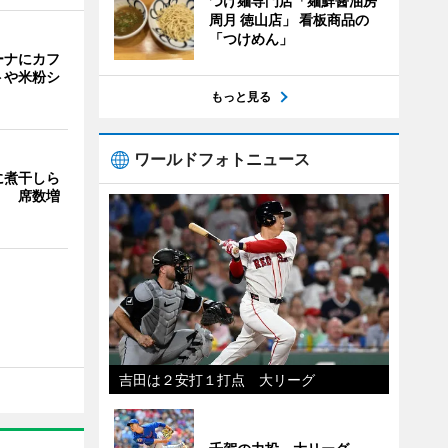
つけ麺専門店「麺鮮醤油房
周月 徳山店」 看板商品の
「つけめん」
ーナにカフ
トや米粉シ
もっと見る
ワールドフォトニュース
に煮干しら
」 席数増
吉田は２安打１打点 大リーグ