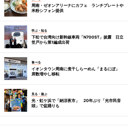
周南・ゼオンアリーナにカフェ ランチプレートや
米粉シフォン提供
学ぶ・知る
下松で台湾向け新幹線車両「N700ST」披露 日立
笠戸から第1編成出荷
食べる
イオンタウン周南に煮干しらーめん「まるにぼ」
席数増やし移転
見る・遊ぶ
光・虹ケ浜で「納涼夜市」 20年ぶり「光市民音
頭」で盆踊りも