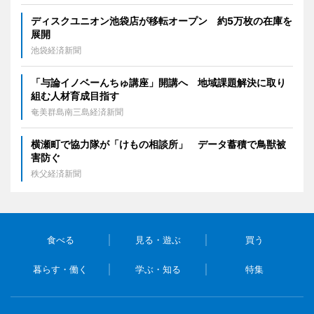
ディスクユニオン池袋店が移転オープン 約5万枚の在庫を
展開
池袋経済新聞
「与論イノベーんちゅ講座」開講へ 地域課題解決に取り
組む人材育成目指す
奄美群島南三島経済新聞
横瀬町で協力隊が「けもの相談所」 データ蓄積で鳥獣被
害防ぐ
秩父経済新聞
食べる
見る・遊ぶ
買う
暮らす・働く
学ぶ・知る
特集