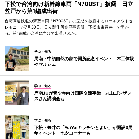
下松で台湾向け新幹線車両「N700ST」披露 日立
笠戸から第1編成出荷
台湾高速鉄道の新型車両「N700ST」の完成を披露するロールアウトセ
レモニーが7月30日、日立製作所笠戸事業所（下松市東豊井）で開か
れ、第1編成が台湾に向けて出荷された。
学ぶ・知る
周南・中須自然の家で開所記念イベント 木工体験
やマルシェ
学ぶ・知る
周南JCが青少年向け国際交流事業 丸山ゴンザレ
スさん講演会も
学ぶ・知る
下松・豊井の「YoiYoiキッチンとよい」が開設3周
年イベント 七夕コーナーも