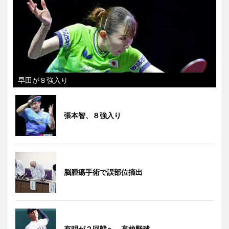
早田が８強入り
張本智、８強入り
脳腫瘍手術で誤部位摘出
有明が２回戦へ 高校野球