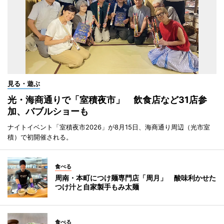
見る・遊ぶ
光・海商通りで「室積夜市」 飲食店など31店参
加、バブルショーも
ナイトイベント「室積夜市2026」が8月15日、海商通り周辺（光市室
積）で初開催される。
食べる
周南・本町につけ麺専門店「周月」 酸味利かせた
つけ汁と自家製手もみ太麺
食べる