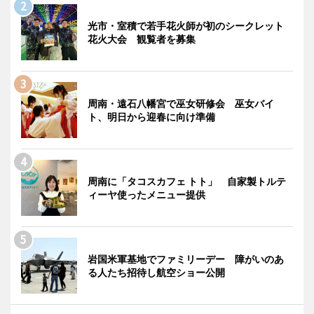
光市・室積で若手花火師が初のシークレット
花火大会 観覧者を募集
周南・遠石八幡宮で巫女研修会 巫女バイ
ト、明日から迎春に向け準備
周南に「タコスカフェ トト」 自家製トルテ
ィーヤ使ったメニュー提供
岩国米軍基地でファミリーデー 障がいのあ
る人たち招待し航空ショー公開