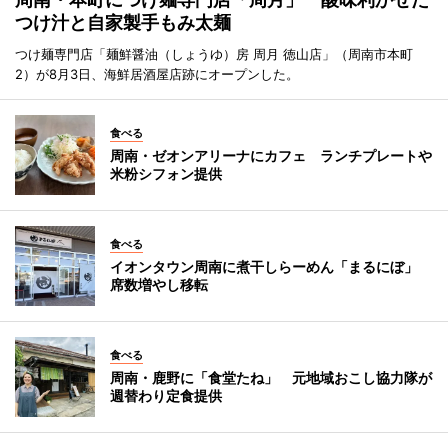
つけ汁と自家製手もみ太麺
つけ麺専門店「麺鮮醤油（しょうゆ）房 周月 徳山店」（周南市本町
2）が8月3日、海鮮居酒屋店跡にオープンした。
食べる
周南・ゼオンアリーナにカフェ ランチプレートや
米粉シフォン提供
食べる
イオンタウン周南に煮干しらーめん「まるにぼ」
席数増やし移転
食べる
周南・鹿野に「食堂たね」 元地域おこし協力隊が
週替わり定食提供