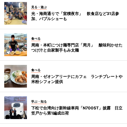
見る・遊ぶ
光・海商通りで「室積夜市」 飲食店など31店参
加、バブルショーも
食べる
周南・本町につけ麺専門店「周月」 酸味利かせた
つけ汁と自家製手もみ太麺
食べる
周南・ゼオンアリーナにカフェ ランチプレートや
米粉シフォン提供
学ぶ・知る
下松で台湾向け新幹線車両「N700ST」披露 日立
笠戸から第1編成出荷