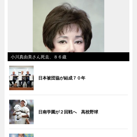
小川真由美さん死去、８６歳
日本被団協が結成７０年
日南学園が２回戦へ 高校野球