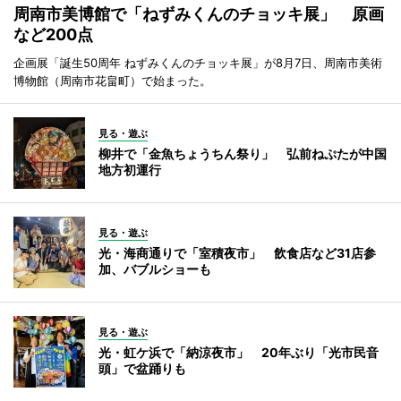
周南市美博館で「ねずみくんのチョッキ展」 原画
など200点
企画展「誕生50周年 ねずみくんのチョッキ展」が8月7日、周南市美術
博物館（周南市花畠町）で始まった。
見る・遊ぶ
柳井で「金魚ちょうちん祭り」 弘前ねぷたが中国
地方初運行
見る・遊ぶ
光・海商通りで「室積夜市」 飲食店など31店参
加、バブルショーも
見る・遊ぶ
光・虹ケ浜で「納涼夜市」 20年ぶり「光市民音
頭」で盆踊りも