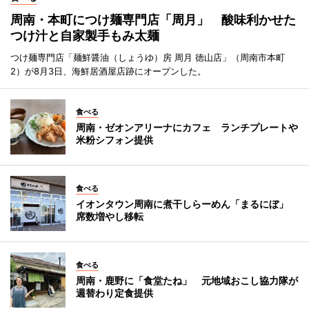
周南・本町につけ麺専門店「周月」 酸味利かせた
つけ汁と自家製手もみ太麺
つけ麺専門店「麺鮮醤油（しょうゆ）房 周月 徳山店」（周南市本町
2）が8月3日、海鮮居酒屋店跡にオープンした。
食べる
周南・ゼオンアリーナにカフェ ランチプレートや
米粉シフォン提供
食べる
イオンタウン周南に煮干しらーめん「まるにぼ」
席数増やし移転
食べる
周南・鹿野に「食堂たね」 元地域おこし協力隊が
週替わり定食提供