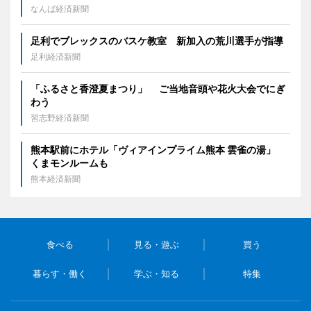
なんば経済新聞
足利でブレックスのバスケ教室 新加入の荒川選手が指導
足利経済新聞
「ふるさと香澄夏まつり」 ご当地音頭や花火大会でにぎ
わう
習志野経済新聞
熊本駅前にホテル「ヴィアインプライム熊本 雲雀の湯」
くまモンルームも
熊本経済新聞
食べる
見る・遊ぶ
買う
暮らす・働く
学ぶ・知る
特集