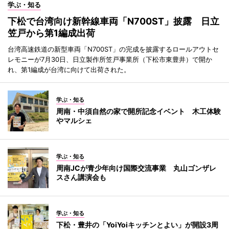
学ぶ・知る
下松で台湾向け新幹線車両「N700ST」披露 日立
笠戸から第1編成出荷
台湾高速鉄道の新型車両「N700ST」の完成を披露するロールアウトセ
レモニーが7月30日、日立製作所笠戸事業所（下松市東豊井）で開か
れ、第1編成が台湾に向けて出荷された。
学ぶ・知る
周南・中須自然の家で開所記念イベント 木工体験
やマルシェ
学ぶ・知る
周南JCが青少年向け国際交流事業 丸山ゴンザレ
スさん講演会も
学ぶ・知る
下松・豊井の「YoiYoiキッチンとよい」が開設3周