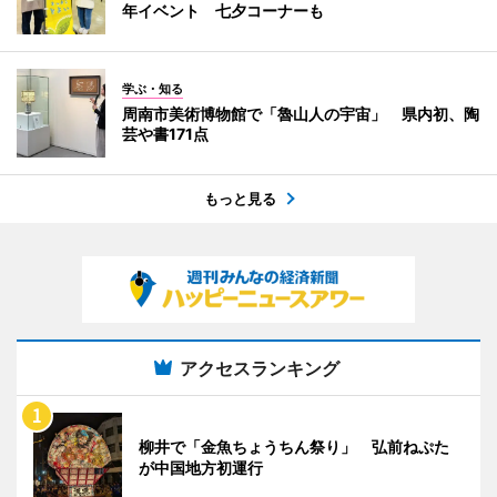
年イベント 七夕コーナーも
学ぶ・知る
周南市美術博物館で「魯山人の宇宙」 県内初、陶
芸や書171点
もっと見る
アクセスランキング
柳井で「金魚ちょうちん祭り」 弘前ねぷた
が中国地方初運行