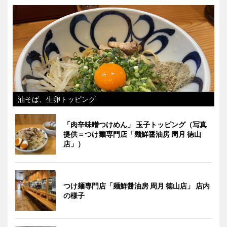
油そば、生卵トッピング
「肉辛味噌つけめん」 玉子トッピング（写真
提供＝つけ麺専門店「麺鮮醤油房 周月 徳山
店」）
つけ麺専門店「麺鮮醤油房 周月 徳山店」 店内
の様子