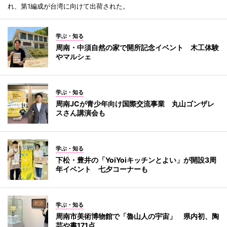
れ、第1編成が台湾に向けて出荷された。
学ぶ・知る
周南・中須自然の家で開所記念イベント 木工体験
やマルシェ
学ぶ・知る
周南JCが青少年向け国際交流事業 丸山ゴンザレ
スさん講演会も
学ぶ・知る
下松・豊井の「YoiYoiキッチンとよい」が開設3周
年イベント 七夕コーナーも
学ぶ・知る
周南市美術博物館で「魯山人の宇宙」 県内初、陶
芸や書171点