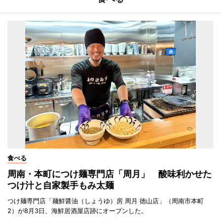
食べる
周南・本町につけ麺専門店「周月」 酸味利かせた
つけ汁と自家製手もみ太麺
つけ麺専門店「麺鮮醤油（しょうゆ）房 周月 徳山店」（周南市本町
2）が8月3日、海鮮居酒屋店跡にオープンした。