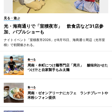
見る・遊ぶ
光・海商通りで「室積夜市」 飲食店など31店参
加、バブルショーも
ナイトイベント「室積夜市2026」が8月15日、海商通り周辺（光市室
積）で初開催される。
食べる
周南・本町につけ麺専門店「周月」 酸味利かせた
つけ汁と自家製手もみ太麺
食べる
周南・ゼオンアリーナにカフェ ランチプレートや
米粉シフォン提供