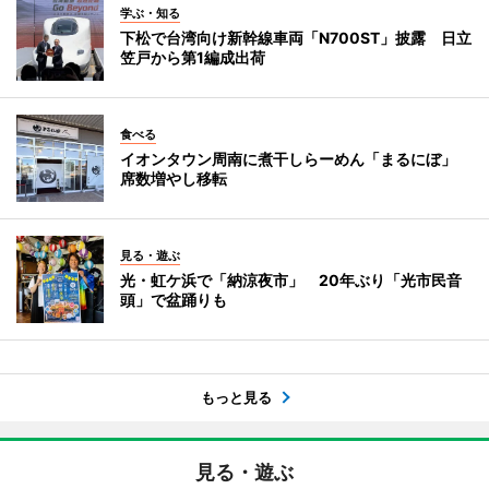
学ぶ・知る
下松で台湾向け新幹線車両「N700ST」披露 日立
笠戸から第1編成出荷
食べる
イオンタウン周南に煮干しらーめん「まるにぼ」
席数増やし移転
見る・遊ぶ
光・虹ケ浜で「納涼夜市」 20年ぶり「光市民音
頭」で盆踊りも
もっと見る
見る・遊ぶ