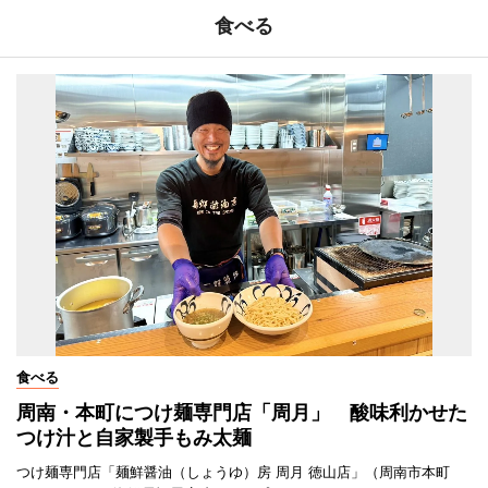
食べる
食べる
周南・本町につけ麺専門店「周月」 酸味利かせた
つけ汁と自家製手もみ太麺
つけ麺専門店「麺鮮醤油（しょうゆ）房 周月 徳山店」（周南市本町