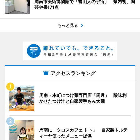
周南市美術博物館で「魯山人の宇宙」 県内初、陶
芸や書171点
もっと見る
アクセスランキング
周南・本町につけ麺専門店「周月」 酸味利
かせたつけ汁と自家製手もみ太麺
周南に「タコスカフェ トト」 自家製トルテ
ィーヤ使ったメニュー提供