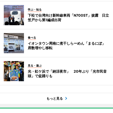
学ぶ・知る
下松で台湾向け新幹線車両「N700ST」披露 日立
笠戸から第1編成出荷
食べる
イオンタウン周南に煮干しらーめん「まるにぼ」
席数増やし移転
見る・遊ぶ
光・虹ケ浜で「納涼夜市」 20年ぶり「光市民音
頭」で盆踊りも
もっと見る