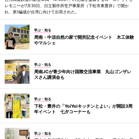
レモニーが7月30日、日立製作所笠戸事業所（下松市東豊井）で開か
れ、第1編成が台湾に向けて出荷された。
学ぶ・知る
周南・中須自然の家で開所記念イベント 木工体験
やマルシェ
学ぶ・知る
周南JCが青少年向け国際交流事業 丸山ゴンザレ
スさん講演会も
学ぶ・知る
下松・豊井の「YoiYoiキッチンとよい」が開設3周
年イベント 七夕コーナーも
学ぶ・知る