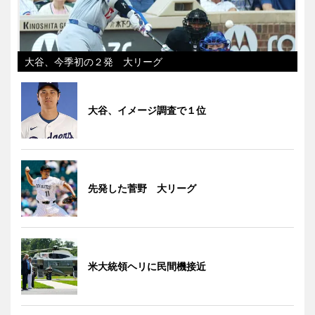
大谷、今季初の２発 大リーグ
大谷、イメージ調査で１位
先発した菅野 大リーグ
米大統領ヘリに民間機接近