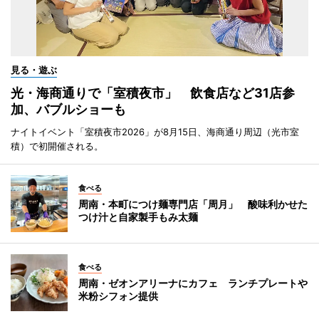
見る・遊ぶ
光・海商通りで「室積夜市」 飲食店など31店参
加、バブルショーも
ナイトイベント「室積夜市2026」が8月15日、海商通り周辺（光市室
積）で初開催される。
食べる
周南・本町につけ麺専門店「周月」 酸味利かせた
つけ汁と自家製手もみ太麺
食べる
周南・ゼオンアリーナにカフェ ランチプレートや
米粉シフォン提供