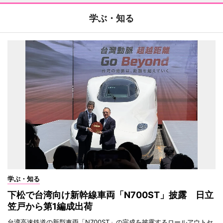
学ぶ・知る
学ぶ・知る
下松で台湾向け新幹線車両「N700ST」披露 日立
笠戸から第1編成出荷
台湾高速鉄道の新型車両「N700ST」の完成を披露するロールアウトセ