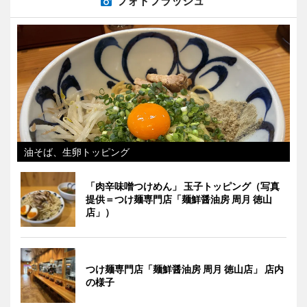
フォトフラッシュ
油そば、生卵トッピング
「肉辛味噌つけめん」 玉子トッピング（写真
提供＝つけ麺専門店「麺鮮醤油房 周月 徳山
店」）
つけ麺専門店「麺鮮醤油房 周月 徳山店」 店内
の様子