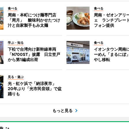
食べる
食べる
周南・本町につけ麺専門店
周南・ゼオンアリ
「周月」 酸味利かせたつけ
ェ ランチプレー
汁と自家製手もみ太麺
フォン提供
学ぶ・知る
食べる
下松で台湾向け新幹線車両
イオンタウン周南
「N700ST」披露 日立笠戸
ーめん「まるにぼ
から第1編成出荷
やし移転
見る・遊ぶ
光・虹ケ浜で「納涼夜市」
20年ぶり「光市民音頭」で盆
踊りも
もっと見る