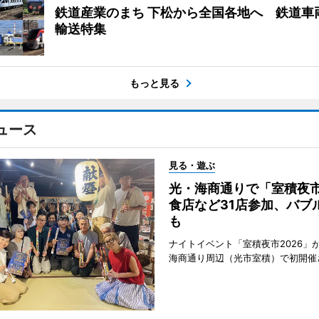
鉄道産業のまち 下松から全国各地へ 鉄道車
輸送特集
もっと見る
ュース
見る・遊ぶ
光・海商通りで「室積夜
食店など31店参加、バブ
も
ナイトイベント「室積夜市2026」が
海商通り周辺（光市室積）で初開催