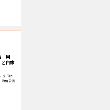
店「周
汁と自家
）房 周月
、海鮮居酒