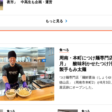
夜市」 中高生も企画・運営
もっと見る
食べる
周南・本町につけ麺専門
月」 酸味利かせたつけ
製手もみ太麺
つけ麺専門店「麺鮮醤油（しょうゆ
徳山店」（周南市本町2）が8月3日
屋店跡にオープンした。
食べる
食べる