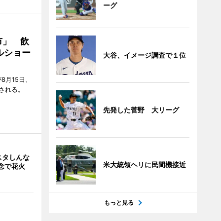
ーグ
市」 飲
ルショー
大谷、イメージ調査で１位
8月15日、
される。
先発した菅野 大リーグ
スタしんな
米大統領ヘリに民間機接近
念で花火
もっと見る