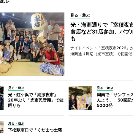
遊ぶ
見る・遊ぶ
光・海商通りで「室積夜
食店など31店参加、バブ
も
ナイトイベント「室積夜市2026」が
海商通り周辺（光市室積）で初開催
見る・遊ぶ
見る・遊ぶ
光・虹ケ浜で「納涼夜市」
周南で「サンフェ
20年ぶり「光市民音頭」で盆
んよう」 50回記
踊りも
5000発
見る・遊ぶ
下松駅南口で「くだまつ土曜