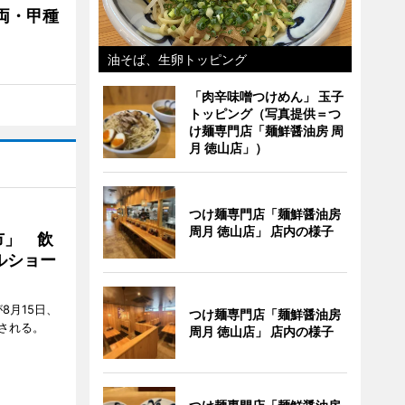
両・甲種
油そば、生卵トッピング
「肉辛味噌つけめん」 玉子
トッピング（写真提供＝つ
け麺専門店「麺鮮醤油房 周
月 徳山店」）
つけ麺専門店「麺鮮醤油房
周月 徳山店」 店内の様子
市」 飲
ルショー
8月15日、
つけ麺専門店「麺鮮醤油房
される。
周月 徳山店」 店内の様子