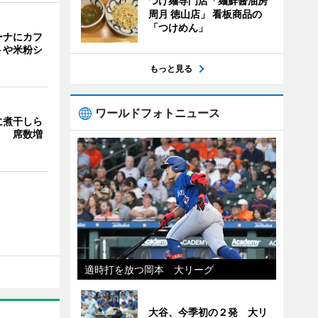
つけ麺専門店「麺鮮醤油房
周月 徳山店」 看板商品の
「つけめん」
ーナにカフ
トや米粉シ
もっと見る
ワールドフォトニュース
に煮干しら
」 席数増
適時打を放つ岡本 大リーグ
大谷、今季初の２発 大リ