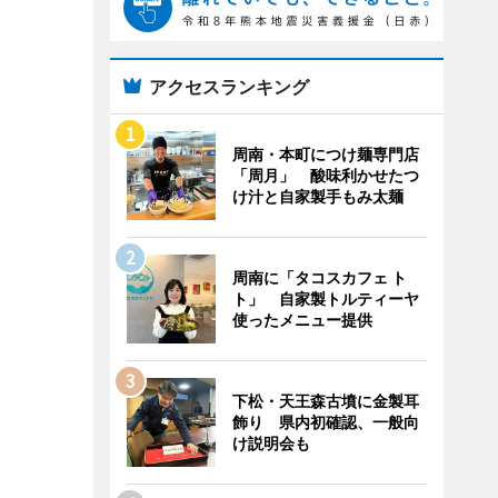
アクセスランキング
周南・本町につけ麺専門店
「周月」 酸味利かせたつ
け汁と自家製手もみ太麺
周南に「タコスカフェ ト
ト」 自家製トルティーヤ
使ったメニュー提供
下松・天王森古墳に金製耳
飾り 県内初確認、一般向
け説明会も