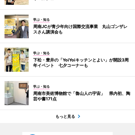
学ぶ・知る
周南JCが青少年向け国際交流事業 丸山ゴンザレ
スさん講演会も
学ぶ・知る
下松・豊井の「YoiYoiキッチンとよい」が開設3周
年イベント 七夕コーナーも
学ぶ・知る
周南市美術博物館で「魯山人の宇宙」 県内初、陶
芸や書171点
もっと見る