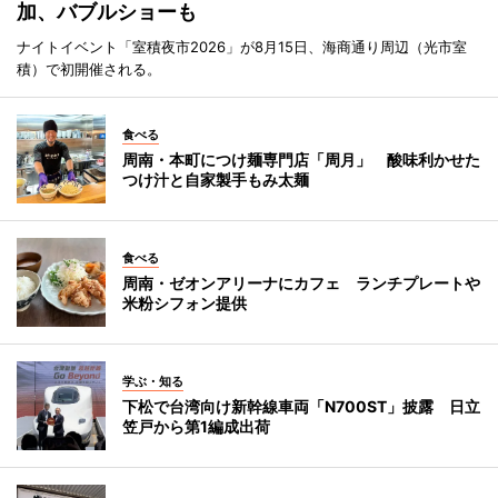
加、バブルショーも
ナイトイベント「室積夜市2026」が8月15日、海商通り周辺（光市室
積）で初開催される。
食べる
周南・本町につけ麺専門店「周月」 酸味利かせた
つけ汁と自家製手もみ太麺
食べる
周南・ゼオンアリーナにカフェ ランチプレートや
米粉シフォン提供
学ぶ・知る
下松で台湾向け新幹線車両「N700ST」披露 日立
笠戸から第1編成出荷