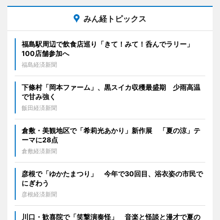
みん経トピックス
福島駅周辺で飲食店巡り「きて！みて！呑んでラリー」
100店舗参加へ
福島経済新聞
下條村「岡本ファーム」、黒スイカ収穫最盛期 少雨高温
で甘み強く
飯田経済新聞
倉敷・美観地区で「希莉光あかり」新作展 「夏の涼」テ
ーマに28点
倉敷経済新聞
彦根で「ゆかたまつり」 今年で30回目、浴衣姿の市民で
にぎわう
彦根経済新聞
川口・歓喜院で「笑撃演奏怪」 音楽と怪談と漫才で夏の