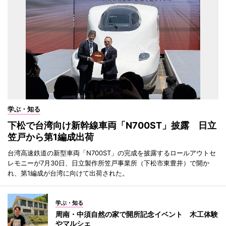
学ぶ・知る
下松で台湾向け新幹線車両「N700ST」披露 日立
笠戸から第1編成出荷
台湾高速鉄道の新型車両「N700ST」の完成を披露するロールアウトセ
レモニーが7月30日、日立製作所笠戸事業所（下松市東豊井）で開か
れ、第1編成が台湾に向けて出荷された。
学ぶ・知る
周南・中須自然の家で開所記念イベント 木工体験
やマルシェ