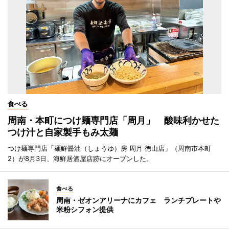
食べる
周南・本町につけ麺専門店「周月」 酸味利かせた
つけ汁と自家製手もみ太麺
つけ麺専門店「麺鮮醤油（しょうゆ）房 周月 徳山店」（周南市本町
2）が8月3日、海鮮居酒屋店跡にオープンした。
食べる
周南・ゼオンアリーナにカフェ ランチプレートや
米粉シフォン提供