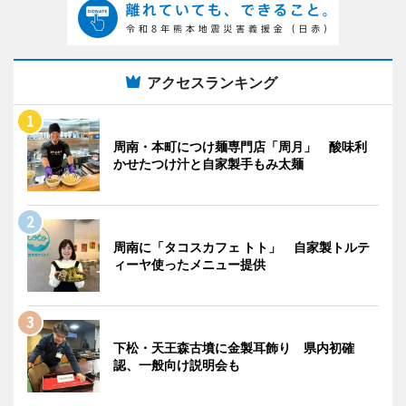
アクセスランキング
周南・本町につけ麺専門店「周月」 酸味利
かせたつけ汁と自家製手もみ太麺
周南に「タコスカフェ トト」 自家製トルテ
ィーヤ使ったメニュー提供
下松・天王森古墳に金製耳飾り 県内初確
認、一般向け説明会も