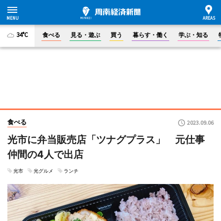
34°C
食べる
見る・遊ぶ
買う
暮らす・働く
学ぶ・知る
食べる
2023.09.06
光市に弁当販売店「ツナグプラス」 元仕事
仲間の4人で出店
光市
光グルメ
ランチ