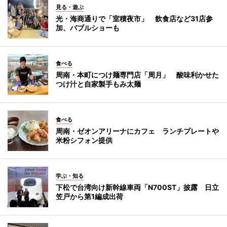
見る・遊ぶ
光・海商通りで「室積夜市」 飲食店など31店参
加、バブルショーも
食べる
周南・本町につけ麺専門店「周月」 酸味利かせた
つけ汁と自家製手もみ太麺
食べる
周南・ゼオンアリーナにカフェ ランチプレートや
米粉シフォン提供
学ぶ・知る
下松で台湾向け新幹線車両「N700ST」披露 日立
笠戸から第1編成出荷