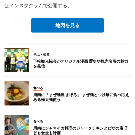
はインスタグラムで公開する。
地図を見る
学ぶ・知る
下松観光協会がオリジナル漫画 歴史や観光名所の魅力
を発信
食べる
周南に「まぜ麺屋 まほろ」 まぜ麺とつけ麺に食べ応え
ある極太麺使う
食べる
周南にジャマイカ料理のジャークチキンとピザの店 子
ども食堂も計画