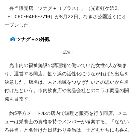
弁当販売店「ツナグ＋（プラス）」（光市虹ケ浜2、
TEL
090-9466-7716
）が8月22日、なぎさ公園近くにオ
ープンした。
ツナグ＋の外観
［広告］
光市内の福祉施設の調理場で働いていた女性4人が集ま
り、運営する同店。虹ケ浜の活性化につながればと出店を
決意した。店名は、人と地域をつなぎたいとの思いから名
付けたという。市内飲食店や食品会社とのコラボ商品の開
発も目指す。
約5平方メートルの店内で調理と販売を行う同店。メニ
ューは栄養士の資格を持つメンバーが考案する。「なない
ろ弁当」と名付けた日替わり弁当は、子どもたちにも喜ん