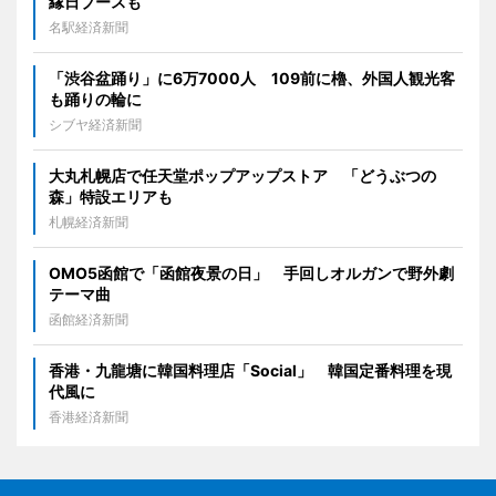
縁日ブースも
名駅経済新聞
「渋谷盆踊り」に6万7000人 109前に櫓、外国人観光客
も踊りの輪に
シブヤ経済新聞
大丸札幌店で任天堂ポップアップストア 「どうぶつの
森」特設エリアも
札幌経済新聞
OMO5函館で「函館夜景の日」 手回しオルガンで野外劇
テーマ曲
函館経済新聞
香港・九龍塘に韓国料理店「Social」 韓国定番料理を現
代風に
香港経済新聞