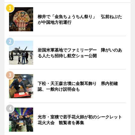
柳井で「金魚ちょうちん祭り」 弘前ねぷた
が中国地方初運行
岩国米軍基地でファミリーデー 障がいのあ
る人たち招待し航空ショー公開
下松・天王森古墳に金製耳飾り 県内初確
認、一般向け説明会も
光市・室積で若手花火師が初のシークレット
花火大会 観覧者を募集