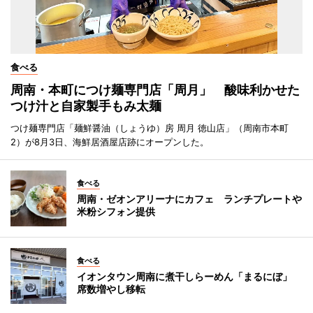
食べる
周南・本町につけ麺専門店「周月」 酸味利かせた
つけ汁と自家製手もみ太麺
つけ麺専門店「麺鮮醤油（しょうゆ）房 周月 徳山店」（周南市本町
2）が8月3日、海鮮居酒屋店跡にオープンした。
食べる
周南・ゼオンアリーナにカフェ ランチプレートや
米粉シフォン提供
食べる
イオンタウン周南に煮干しらーめん「まるにぼ」
席数増やし移転