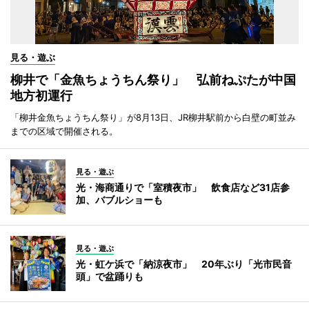
見る・遊ぶ
柳井で「金魚ちょうちん祭り」 弘前ねぷたが中国
地方初運行
「柳井金魚ちょうちん祭り」が8月13日、JR柳井駅前から白壁の町並み
までの区域で開催される。
見る・遊ぶ
光・海商通りで「室積夜市」 飲食店など31店参
加、バブルショーも
見る・遊ぶ
光・虹ケ浜で「納涼夜市」 20年ぶり「光市民音
頭」で盆踊りも