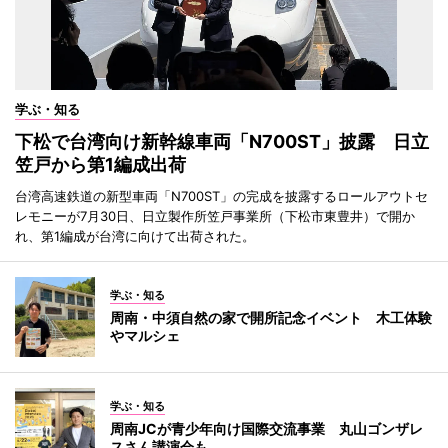
学ぶ・知る
下松で台湾向け新幹線車両「N700ST」披露 日立
笠戸から第1編成出荷
台湾高速鉄道の新型車両「N700ST」の完成を披露するロールアウトセ
レモニーが7月30日、日立製作所笠戸事業所（下松市東豊井）で開か
れ、第1編成が台湾に向けて出荷された。
学ぶ・知る
周南・中須自然の家で開所記念イベント 木工体験
やマルシェ
学ぶ・知る
周南JCが青少年向け国際交流事業 丸山ゴンザレ
スさん講演会も