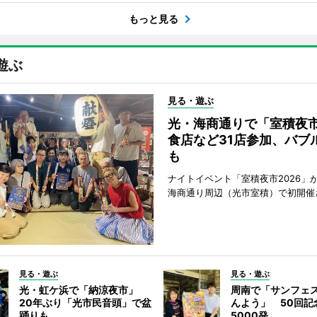
もっと見る
遊ぶ
見る・遊ぶ
光・海商通りで「室積夜
食店など31店参加、バブ
も
ナイトイベント「室積夜市2026」が
海商通り周辺（光市室積）で初開催
見る・遊ぶ
見る・遊ぶ
光・虹ケ浜で「納涼夜市」
周南で「サンフェ
20年ぶり「光市民音頭」で盆
んよう」 50回記
踊りも
5000発