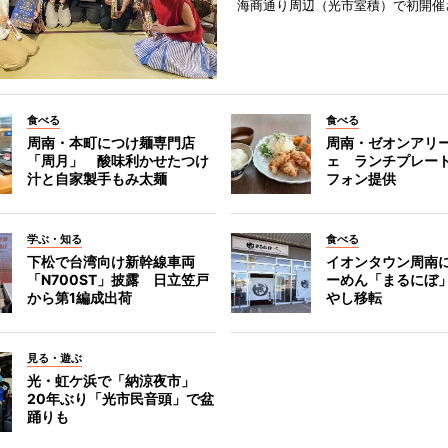
海商通り周辺（光市室積）で初開催
食べる
食べる
周南・本町につけ麺専門店
周南・ゼオンアリ
「周月」 酸味利かせたつけ
ェ ランチプレー
汁と自家製手もみ太麺
フォン提供
学ぶ・知る
食べる
下松で台湾向け新幹線車両
イオンタウン周南
「N700ST」披露 日立笠戸
ーめん「まるにぼ
から第1編成出荷
やし移転
見る・遊ぶ
光・虹ケ浜で「納涼夜市」
20年ぶり「光市民音頭」で盆
踊りも