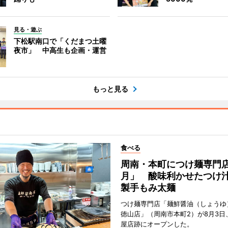
見る・遊ぶ
下松駅南口で「くだまつ土曜
夜市」 中高生も企画・運営
もっと見る
食べる
周南・本町につけ麺専門
月」 酸味利かせたつけ
製手もみ太麺
つけ麺専門店「麺鮮醤油（しょうゆ
徳山店」（周南市本町2）が8月3日
屋店跡にオープンした。