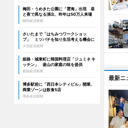
梅田・うめきた公園に「雲海」出現 昼
と夜で異なる演出、昨年は50万人来場
梅田経済新聞
さいたまで「はちみつワークショッ
プ」 ミツバチを知り生活考える機会に
大宮経済新聞
姫路・城東町に韓国料理店「ジュミネ キ
ッチン」 釜山の家庭の味を提供
姫路経済新聞
最新ニ
博多駅前に「西日本シティビル」開業、
商業ゾーンは飲食5店
博多経済新聞