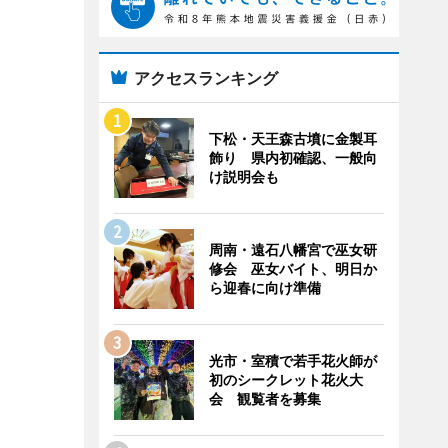
アクセスランキング
下松・天王森古墳に金製耳
飾り 県内初確認、一般向
け説明会も
周南・遠石八幡宮で巫女研
修会 巫女バイト、明日か
ら迎春に向け準備
光市・室積で若手花火師が
初のシークレット花火大
会 観覧者を募集