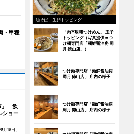
油そば、生卵トッピング
両・甲種
「肉辛味噌つけめん」 玉子
トッピング（写真提供＝つ
け麺専門店「麺鮮醤油房 周
月 徳山店」）
つけ麺専門店「麺鮮醤油房
周月 徳山店」 店内の様子
つけ麺専門店「麺鮮醤油房
市」 飲
周月 徳山店」 店内の様子
ルショー
8月15日、