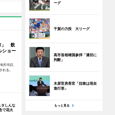
ーグ
千賀の力投 大リーグ
市」 飲
ルショー
高市首相靖国参拝「適切に
判断」
8月15日、
される。
木原官房長官「拉致は現在
進行形」
スタしんな
もっと見る
念で花火