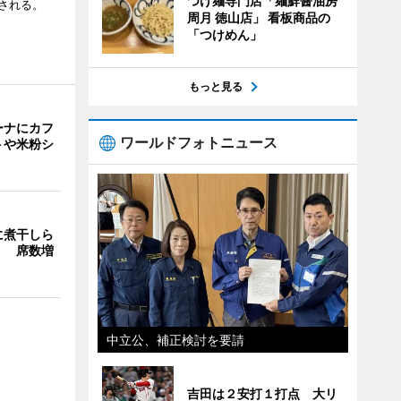
つけ麺専門店「麺鮮醤油房
される。
周月 徳山店」 看板商品の
「つけめん」
もっと見る
ーナにカフ
ワールドフォトニュース
トや米粉シ
に煮干しら
」 席数増
中立公、補正検討を要請
吉田は２安打１打点 大リ