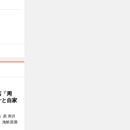
店「周
汁と自家
）房 周月
、海鮮居酒