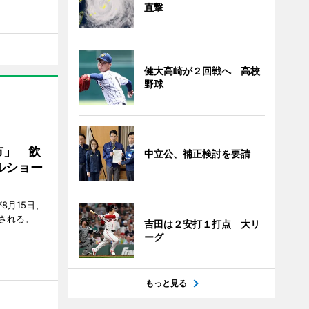
直撃
健大高崎が２回戦へ 高校
野球
市」 飲
中立公、補正検討を要請
ルショー
8月15日、
される。
吉田は２安打１打点 大リ
ーグ
もっと見る