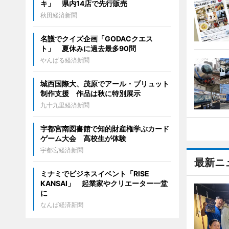
キ」 県内14店で先行販売
秋田経済新聞
名護でクイズ企画「GODACクエス
ト」 夏休みに過去最多90問
やんばる経済新聞
城西国際大、茂原でアール・ブリュット
制作支援 作品は秋に特別展示
九十九里経済新聞
宇都宮南図書館で知的財産権学ぶカード
ゲーム大会 高校生が体験
宇都宮経済新聞
最新ニ
ミナミでビジネスイベント「RISE
KANSAI」 起業家やクリエーター一堂
に
なんば経済新聞