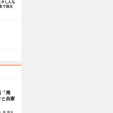
スタしんな
念で花火
店「周
汁と自家
）房 周月