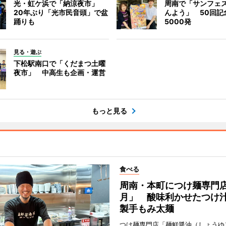
光・虹ケ浜で「納涼夜市」
周南で「サンフェ
20年ぶり「光市民音頭」で盆
んよう」 50回記
踊りも
5000発
見る・遊ぶ
下松駅南口で「くだまつ土曜
夜市」 中高生も企画・運営
もっと見る
食べる
周南・本町につけ麺専門
月」 酸味利かせたつけ
製手もみ太麺
つけ麺専門店「麺鮮醤油（しょうゆ