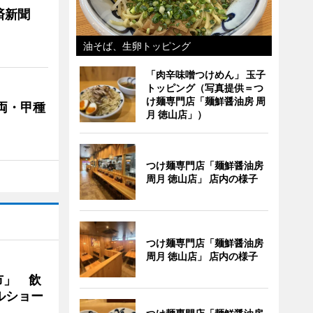
済新聞
油そば、生卵トッピング
「肉辛味噌つけめん」 玉子
トッピング（写真提供＝つ
け麺専門店「麺鮮醤油房 周
両・甲種
月 徳山店」）
つけ麺専門店「麺鮮醤油房
周月 徳山店」 店内の様子
つけ麺専門店「麺鮮醤油房
周月 徳山店」 店内の様子
市」 飲
ルショー