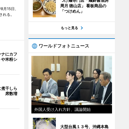
つけ麺専門店「麺鮮醤油房
周月 徳山店」 看板商品の
8月15日、
「つけめん」
される。
もっと見る
ワールドフォトニュース
ーナにカフ
トや米粉シ
に煮干しら
」 席数増
外国人受け入れ方針、議論開始
大型台風１３号、沖縄本島