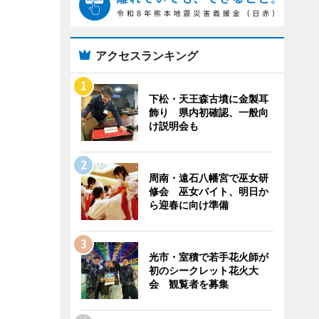
アクセスランキング
下松・天王森古墳に金製耳
飾り 県内初確認、一般向
け説明会も
周南・遠石八幡宮で巫女研
修会 巫女バイト、明日か
ら迎春に向け準備
光市・室積で若手花火師が
初のシークレット花火大
会 観覧者を募集