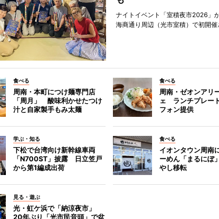
ナイトイベント「室積夜市2026」が
海商通り周辺（光市室積）で初開催
食べる
食べる
周南・本町につけ麺専門店
周南・ゼオンアリ
「周月」 酸味利かせたつけ
ェ ランチプレー
汁と自家製手もみ太麺
フォン提供
学ぶ・知る
食べる
下松で台湾向け新幹線車両
イオンタウン周南
「N700ST」披露 日立笠戸
ーめん「まるにぼ
から第1編成出荷
やし移転
見る・遊ぶ
光・虹ケ浜で「納涼夜市」
20年ぶり「光市民音頭」で盆