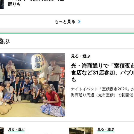
踊りも
もっと見る
遊ぶ
見る・遊ぶ
光・海商通りで「室積夜
食店など31店参加、バブ
も
ナイトイベント「室積夜市2026」が
海商通り周辺（光市室積）で初開催
見る・遊ぶ
見る・遊ぶ