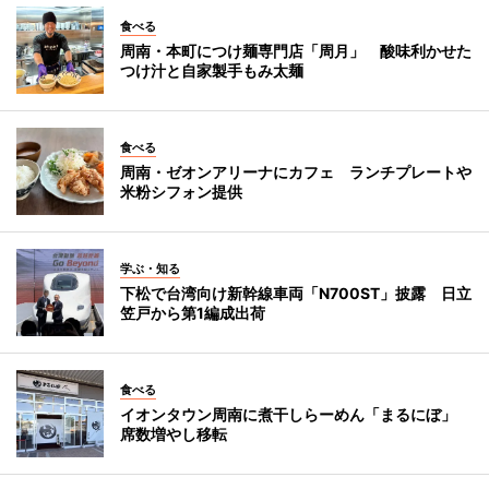
食べる
周南・本町につけ麺専門店「周月」 酸味利かせた
つけ汁と自家製手もみ太麺
食べる
周南・ゼオンアリーナにカフェ ランチプレートや
米粉シフォン提供
学ぶ・知る
下松で台湾向け新幹線車両「N700ST」披露 日立
笠戸から第1編成出荷
食べる
イオンタウン周南に煮干しらーめん「まるにぼ」
席数増やし移転