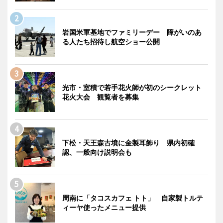
岩国米軍基地でファミリーデー 障がいのあ
る人たち招待し航空ショー公開
光市・室積で若手花火師が初のシークレット
花火大会 観覧者を募集
下松・天王森古墳に金製耳飾り 県内初確
認、一般向け説明会も
周南に「タコスカフェ トト」 自家製トルテ
ィーヤ使ったメニュー提供