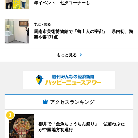
年イベント 七夕コーナーも
学ぶ・知る
周南市美術博物館で「魯山人の宇宙」 県内初、陶
芸や書171点
もっと見る
アクセスランキング
柳井で「金魚ちょうちん祭り」 弘前ねぷた
が中国地方初運行