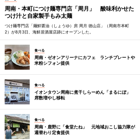
周南・本町につけ麺専門店「周月」 酸味利かせた
つけ汁と自家製手もみ太麺
つけ麺専門店「麺鮮醤油（しょうゆ）房 周月 徳山店」（周南市本町
2）が8月3日、海鮮居酒屋店跡にオープンした。
食べる
周南・ゼオンアリーナにカフェ ランチプレートや
米粉シフォン提供
食べる
イオンタウン周南に煮干しらーめん「まるにぼ」
席数増やし移転
食べる
周南・鹿野に「食堂たね」 元地域おこし協力隊が
週替わり定食提供