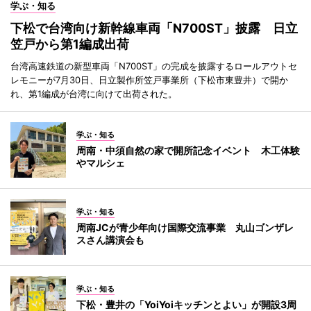
学ぶ・知る
下松で台湾向け新幹線車両「N700ST」披露 日立
笠戸から第1編成出荷
台湾高速鉄道の新型車両「N700ST」の完成を披露するロールアウトセ
レモニーが7月30日、日立製作所笠戸事業所（下松市東豊井）で開か
れ、第1編成が台湾に向けて出荷された。
学ぶ・知る
周南・中須自然の家で開所記念イベント 木工体験
やマルシェ
学ぶ・知る
周南JCが青少年向け国際交流事業 丸山ゴンザレ
スさん講演会も
学ぶ・知る
下松・豊井の「YoiYoiキッチンとよい」が開設3周