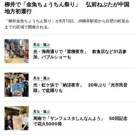
柳井で「金魚ちょうちん祭り」 弘前ねぷたが中国
地方初運行
「柳井金魚ちょうちん祭り」が8月13日、JR柳井駅前から白壁の町並み
までの区域で開催される。
見る・遊ぶ
光・海商通りで「室積夜市」 飲食店など31店参
加、バブルショーも
見る・遊ぶ
光・虹ケ浜で「納涼夜市」 20年ぶり「光市民音
頭」で盆踊りも
見る・遊ぶ
周南で「サンフェスタしんなんよう」 50回記念
で花火5000発