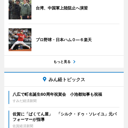
台湾、中国軍上陸阻止へ演習
プロ野球・日本ハム０―６楽天
もっと見る
みん経トピックス
八広で町名誕生60周年祝賀会 小池都知事も祝福
すみだ経済新聞
佐賀に「ばくてん屋」 「シルク・ドゥ・ソレイユ」元パ
フォーマーが指導
佐賀経済新聞