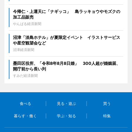
今帰仁・上運天に「ナギッコ」 島ラッキョウやモズクの
加工品販売
やんばる経済新聞
沼津「淡島ホテル」が夏限定イベント イラストサービス
や星空観望会など
沼津経済新聞
墨田区役所、「令和8年8月8日婚」 300人超が婚姻届、
開庁前から長い列
すみだ経済新聞
食べる
見る・遊ぶ
買う
暮らす・働く
学ぶ・知る
特集