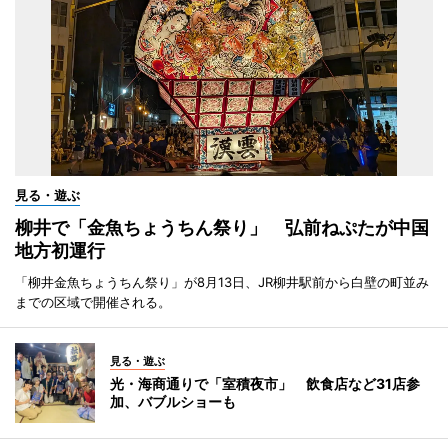
見る・遊ぶ
柳井で「金魚ちょうちん祭り」 弘前ねぷたが中国
地方初運行
「柳井金魚ちょうちん祭り」が8月13日、JR柳井駅前から白壁の町並み
までの区域で開催される。
見る・遊ぶ
光・海商通りで「室積夜市」 飲食店など31店参
加、バブルショーも